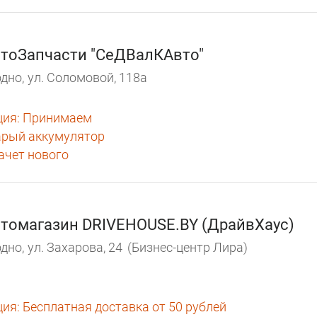
тоЗапчасти "СеДВалКАвто"
дно,
ул. Соломовой, 118а
ция:
Принимаем
арый аккумулятор
зачет нового
томагазин DRIVEHOUSE.BY (ДрайвХаус)
дно,
ул. Захарова, 24
(Бизнес-центр Лира)
ция:
Бесплатная доставка от 50 рублей