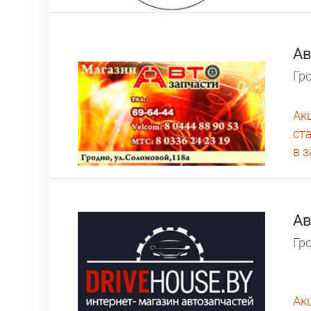
Ав
Гро
Ак
ст
в 
Ав
Гро
Ак