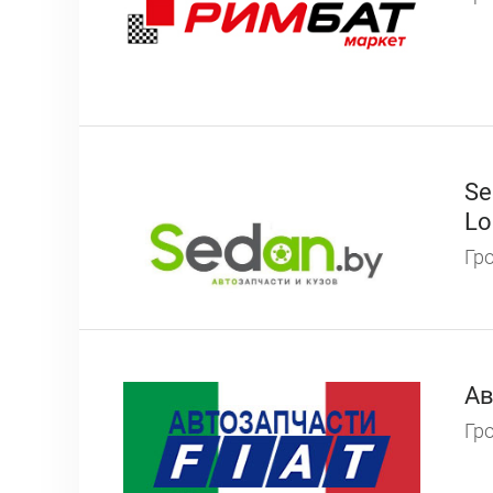
Se
Lo
Гро
Ав
Гро