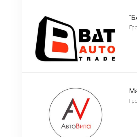
"Б
Гро
Ма
Гро