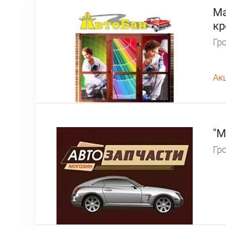
Ма
кр
Гро
Ак
"М
Гро