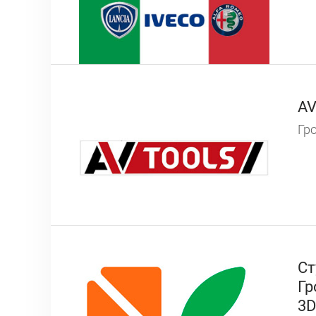
AV
Гро
Ст
Гр
3D