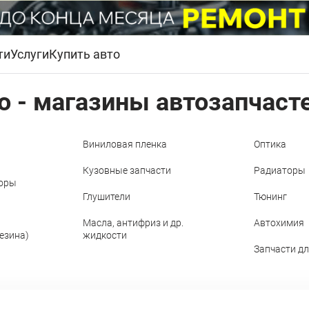
ти
Услуги
Купить авто
о - магазины автозапчаст
Виниловая пленка
Оптика
Кузовные запчасти
Радиаторы
торы
Глушители
Тюнинг
Масла, антифриз и др.
Автохимия
резина)
жидкости
Запчасти д