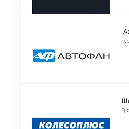
"А
Гро
Ши
Гро