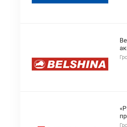
Be
ак
Гро
«Р
пр
Гро