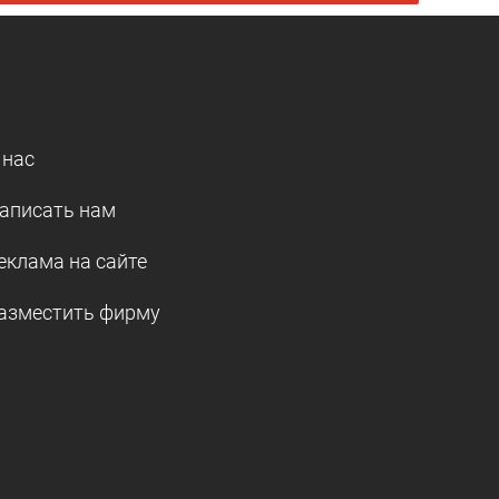
 нас
аписать нам
еклама на сайте
азместить фирму