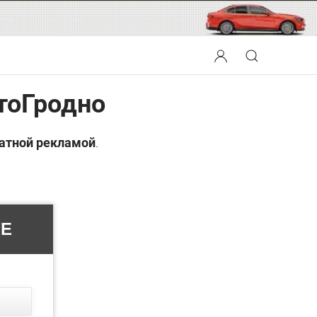
тоГродно
атной рекламой
.