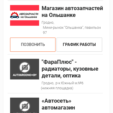
Магазин автозапчастей
на Ольшанке
Гродно,
Мини-рынок “Ольшанка”, павильон
97
ПОЗВОНИТЬ
ГРАФИК РАБОТЫ
"ФараПлюс" -
радиаторы, кузовные
детали, оптика
Гродно,
р-к Южный м.№6
(нижняя площадка)
«Автосеть»
автомагазин