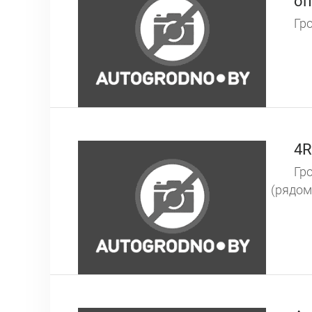
оп
Гро
4R
Гро
(рядом