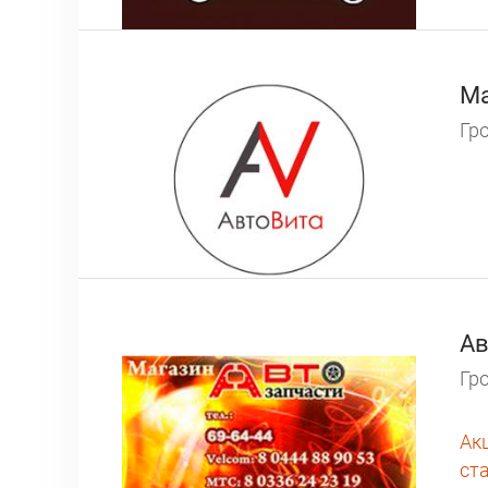
Ма
Гро
Ав
Гро
Ак
ст