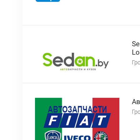
Se
Lo
Гро
Ав
Гро