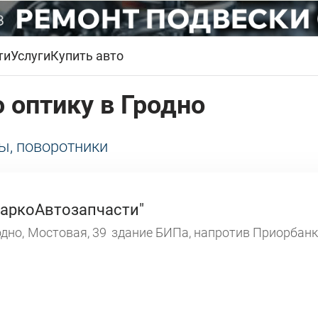
ти
Услуги
Купить авто
 оптику в Гродно
ы, поворотники
аркоАвтозапчасти"
дно,
Мостовая, 39
здание БИПа, напротив Приорбан