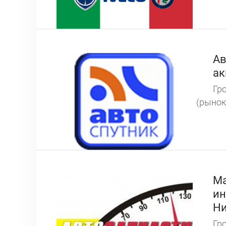
Ав
ак
Гро
(рынок
Ма
ин
Ни
Гро