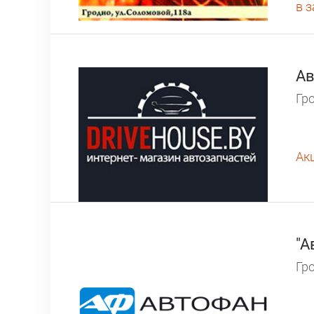
в 
Ав
Гро
Ак
"А
Гро