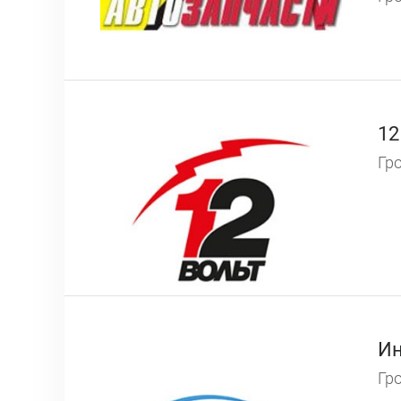
12
Гро
Ин
Гро