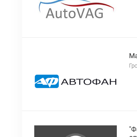
Ма
Гро
"Ф