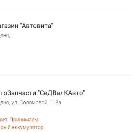
газин "Автовита"
дно,
тоЗапчасти "СеДВалКАвто"
дно,
ул. Соломовой, 118а
ция:
Принимаем
арый аккумулятор