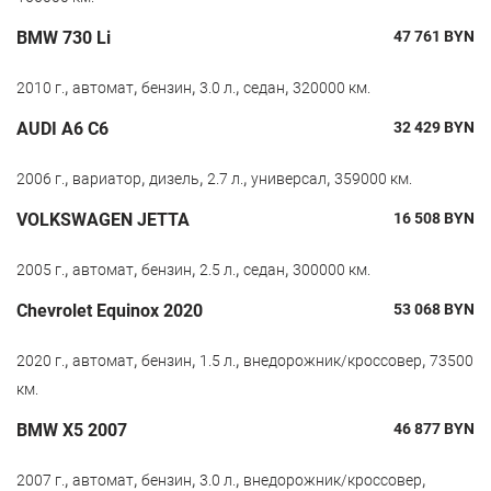
BMW 730 Li
47 761
BYN
,
,
,
,
,
2010 г.
автомат
бензин
3.0 л.
седан
320000 км.
AUDI A6 C6
32 429
BYN
,
,
,
,
,
2006 г.
вариатор
дизель
2.7 л.
универсал
359000 км.
VOLKSWAGEN JETTA
16 508
BYN
,
,
,
,
,
2005 г.
автомат
бензин
2.5 л.
седан
300000 км.
Chevrolet Equinox 2020
53 068
BYN
,
,
,
,
,
2020 г.
автомат
бензин
1.5 л.
внедорожник/кроссовер
73500
км.
BMW X5 2007
46 877
BYN
,
,
,
,
,
2007 г.
автомат
бензин
3.0 л.
внедорожник/кроссовер