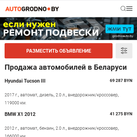
РАЗМЕСТИТЬ ОБЪЯВЛЕНИЕ
Продажа автомобилей в Беларуси
Hyundai Tucson III
69 287
BYN
,
,
,
,
,
2017 г.
автомат
дизель
2.0 л.
внедорожник/кроссовер
119000 км.
BMW X1 2012
41 275
BYN
,
,
,
,
,
2012 г.
автомат
бензин
2.0 л.
внедорожник/кроссовер
166000 км.