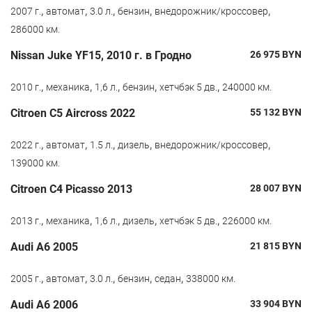
,
,
,
,
,
2007 г.
автомат
3.0 л.
бензин
внедорожник/кроссовер
286000 км.
Nissan Juke YF15, 2010 г. в Гродно
26 975
BYN
,
,
,
,
,
2010 г.
механика
1,6 л.
бензин
хетчбэк 5 дв.
240000 км.
Citroen С5 Aircross 2022
55 132
BYN
,
,
,
,
,
2022 г.
автомат
1.5 л.
дизель
внедорожник/кроссовер
139000 км.
Citroen C4 Picasso 2013
28 007
BYN
,
,
,
,
,
2013 г.
механика
1,6 л.
дизель
хетчбэк 5 дв.
226000 км.
Audi A6 2005
21 815
BYN
,
,
,
,
,
2005 г.
автомат
3.0 л.
бензин
седан
338000 км.
Audi A6 2006
33 904
BYN