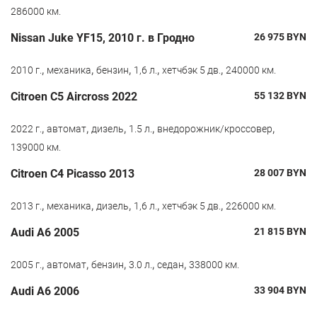
286000 км.
Nissan Juke YF15, 2010 г. в Гродно
26 975
BYN
,
,
,
,
,
2010 г.
механика
бензин
1,6 л.
хетчбэк 5 дв.
240000 км.
Citroen С5 Aircross 2022
55 132
BYN
,
,
,
,
,
2022 г.
автомат
дизель
1.5 л.
внедорожник/кроссовер
139000 км.
Citroen C4 Picasso 2013
28 007
BYN
,
,
,
,
,
2013 г.
механика
дизель
1,6 л.
хетчбэк 5 дв.
226000 км.
Audi A6 2005
21 815
BYN
,
,
,
,
,
2005 г.
автомат
бензин
3.0 л.
седан
338000 км.
Audi A6 2006
33 904
BYN