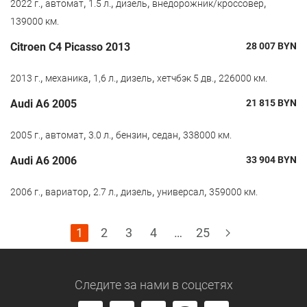
,
,
,
,
,
2022 г.
автомат
1.5 л.
дизель
внедорожник/кроссовер
139000 км.
Citroen C4 Picasso 2013
28 007
BYN
,
,
,
,
,
2013 г.
механика
1,6 л.
дизель
хетчбэк 5 дв.
226000 км.
Audi A6 2005
21 815
BYN
,
,
,
,
,
2005 г.
автомат
3.0 л.
бензин
седан
338000 км.
Audi A6 2006
33 904
BYN
,
,
,
,
,
2006 г.
вариатор
2.7 л.
дизель
универсал
359000 км.
1
2
3
4
…
25
Следите за нами
в соцсетях