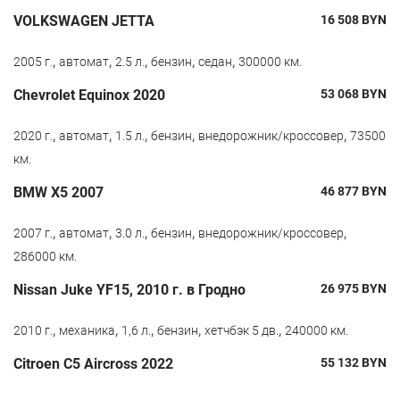
VOLKSWAGEN JETTA
16 508
BYN
,
,
,
,
,
2005 г.
автомат
2.5 л.
бензин
седан
300000 км.
Chevrolet Equinox 2020
53 068
BYN
,
,
,
,
,
2020 г.
автомат
1.5 л.
бензин
внедорожник/кроссовер
73500
км.
BMW X5 2007
46 877
BYN
,
,
,
,
,
2007 г.
автомат
3.0 л.
бензин
внедорожник/кроссовер
286000 км.
Nissan Juke YF15, 2010 г. в Гродно
26 975
BYN
,
,
,
,
,
2010 г.
механика
1,6 л.
бензин
хетчбэк 5 дв.
240000 км.
Citroen С5 Aircross 2022
55 132
BYN