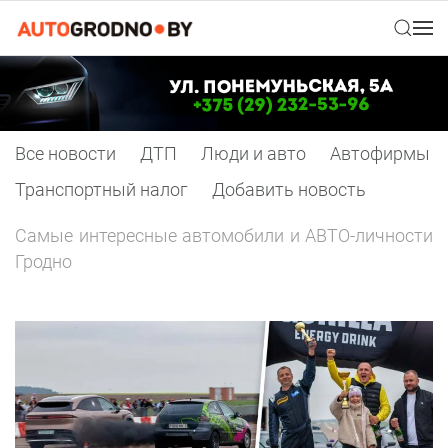
Все новости
ДТП
Люди и авто
Автофирмы
Транспортный налог
Добавить новость
Самые интересные автомобили и АВТО-личности
Гродно