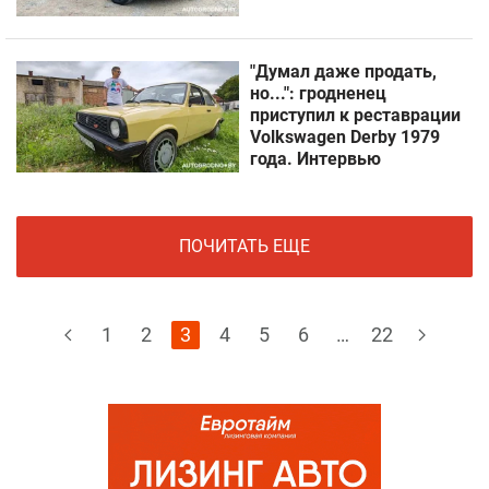
"Думал даже продать,
но...": гродненец
приступил к реставрации
Volkswagen Derby 1979
года. Интервью
ПОЧИТАТЬ ЕЩЕ
1
2
3
4
5
6
…
22