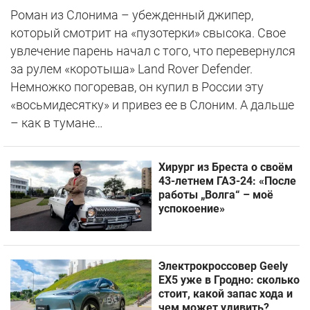
Роман из Слонима – убежденный джипер,
который смотрит на «пузотерки» свысока. Свое
увлечение парень начал с того, что перевернулся
за рулем «коротыша» Land Rover Defender.
Немножко погоревав, он купил в России эту
«восьмидесятку» и привез ее в Слоним. А дальше
– как в тумане…
Хирург из Бреста о своём
43-летнем ГАЗ-24: «После
работы „Волга“ – моё
успокоение»
Электрокроссовер Geely
EX5 уже в Гродно: сколько
стоит, какой запас хода и
чем может удивить?