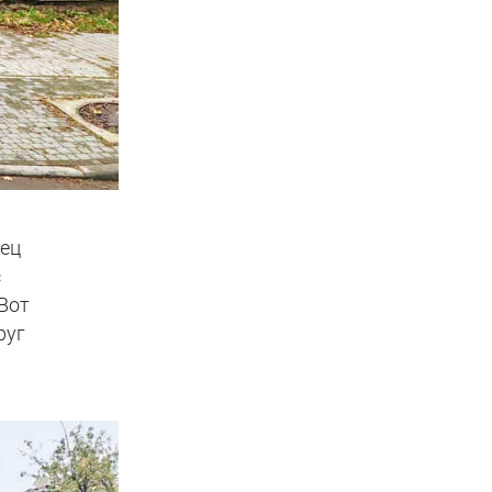
лец
с
 Вот
руг