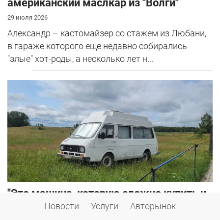
американский маслкар из "Волги"
29 июля 2026
Александр – кастомайзер со стажем из Любани,
в гараже которого еще недавно собирались
"злые" хот-роды, а несколько лет н...
"Это машина, которую сложно купить и
еще сложнее продать!" Белорус сделал
Новости
Услуги
Авторынок
кемпер из старого РАФ-2203 "Латвия"