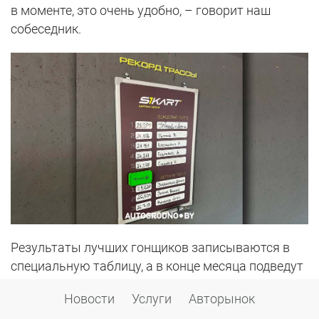
в моменте, это очень удобно, – говорит наш
собеседник.
Результаты лучших гонщиков записываются в
специальную таблицу, а в конце месяца подведут
итоги среди детей и взрослых. Самым быстрым
Новости
Услуги
Авторынок
подарят подарки, например, бесплатные заезды.