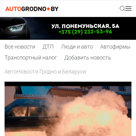
Все новости
ДТП
Люди и авто
Автофирмы
Транспортный налог
Добавить новость
АвтоНовости Гродно и Беларуси.