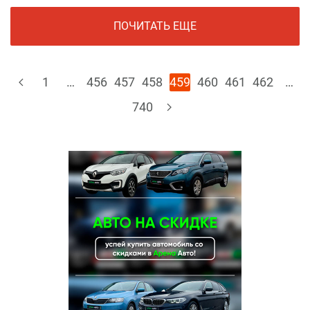
ПОЧИТАТЬ ЕЩЕ
1
…
456
457
458
459
460
461
462
…
740