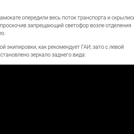
амокате опередили весь поток транспорта и скрылис
 проскочив запрещающий светофор возле отделения
ео.
ой экипировки, как рекомендует ГАИ, зато с левой
становлено зеркало заднего вида: