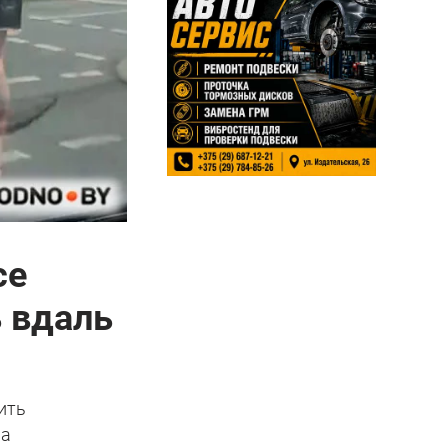
се
ь вдаль
ить
ла