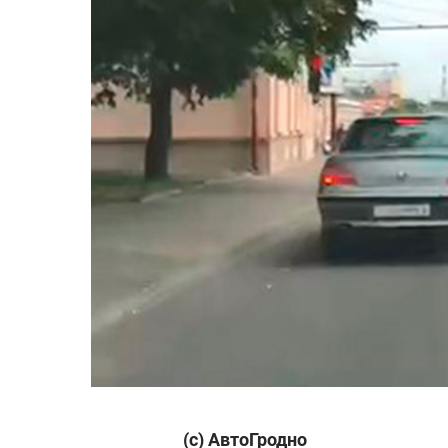
(с) АвтоГродно