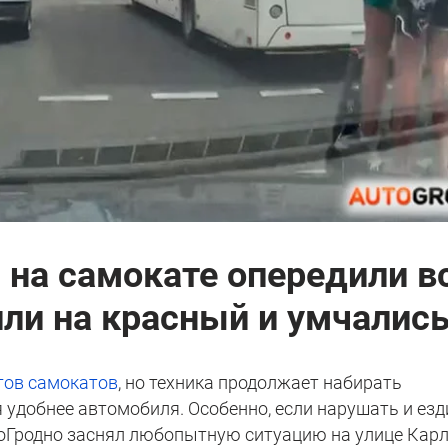
я на самокате опередили в
ли на красный и умчалис
гов самокатов
, но техника продолжает набирать
 удобнее автомобиля. Особенно, если нарушать и езд
тоГродно заснял любопытную ситуацию на улице Кар