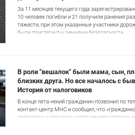
За 11 месяцев текущего года зарегистрирован
10 человек погибли и 21 получили ранения ра
тяжести, при этом указанные участники доро
были пристегнуты ремнями безопасности.
В роли "вешалок" были мама, сын, п
близких друга. Но все началось с б
История от налоговиков
В конце лета некий гражданин позвонил по те
контакт-центр МНС и сообщил, что «гражданка
средствам и слишком часто меняет статусные