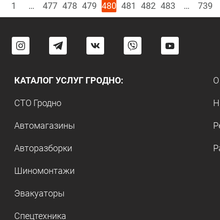
1
…
477
478
479
480
481
482
483
…
739
КАТАЛОГ УСЛУГ ГРОДНО:
О
СТО Гродно
Н
Автомагазины
Р
Авторазборки
Р
Шиномонтажи
Эвакуаторы
Спецтехника