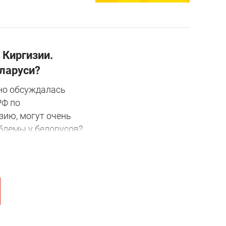
 Киргизии.
еларуси?
но обсуждалась
РФ по
зию, могут очень
облемы у белорусов?