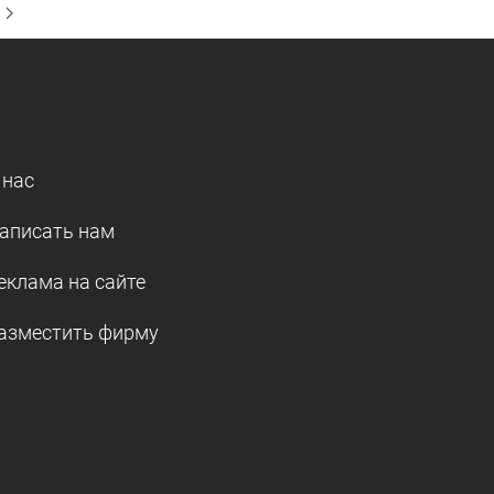
 нас
аписать нам
еклама на сайте
азместить фирму