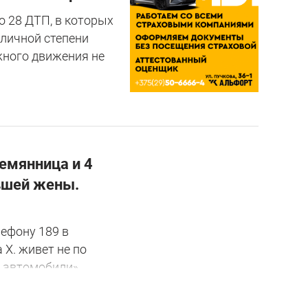
о 28 ДТП, в которых
зличной степени
жного движения не
лемянница и 4
ывшей жены.
лефону 189 в
 Х. живет не по
 автомобили».