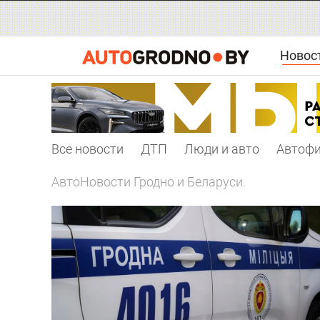
Новос
Все новости
ДТП
Люди и авто
Автоф
АвтоНовости Гродно и Беларуси.