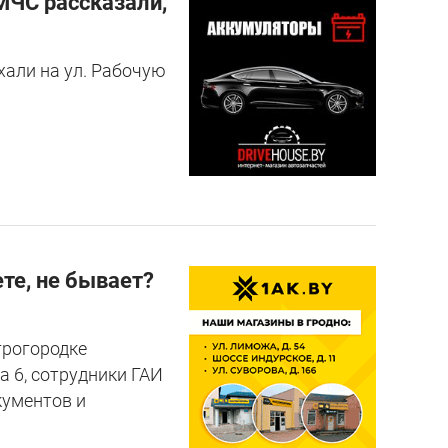
МЧС рассказали,
хали на ул. Рабочую
ете, не бывает?
агрогородке
а 6, сотрудники ГАИ
кументов и