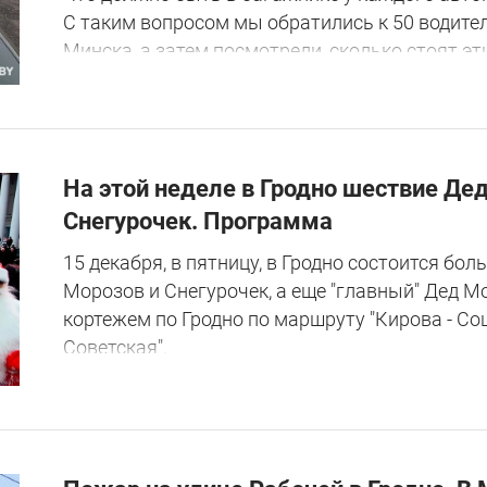
С таким вопросом мы обратились к 50 водител
Минска, а затем посмотрели, сколько стоят эт
На этой неделе в Гродно шествие Де
Снегурочек. Программа
15 декабря, в пятницу, в Гродно состоится бо
Морозов и Снегурочек, а еще "главный" Дед М
кортежем по Гродно по маршруту "Кирова - Со
Советская".