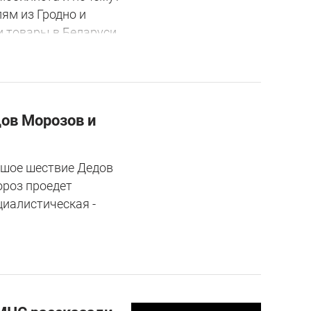
ям из Гродно и
и товары в Беларуси.
дов Морозов и
льшое шествие Дедов
ороз проедет
циалистическая -