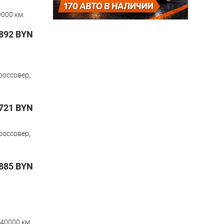
000 км.
892
BYN
,
россовер
721
BYN
,
россовер
885
BYN
40000 км.