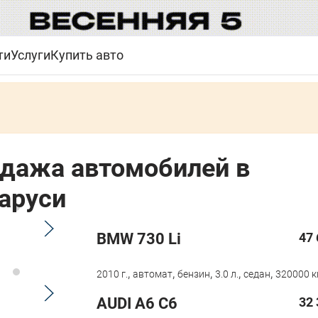
ти
Услуги
Купить авто
дажа автомобилей в
аруси
BMW 730 Li
47 
,
,
,
,
,
2010 г.
автомат
бензин
3.0 л.
седан
320000 к
AUDI A6 C6
32 