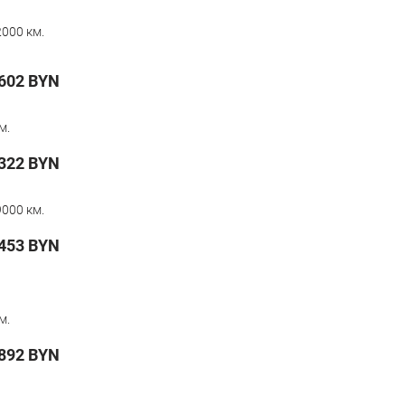
000 км.
602
BYN
м.
322
BYN
000 км.
453
BYN
м.
892
BYN