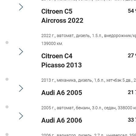
Citroen С5
54 
Aircross 2022
,
,
,
,
2022 г.
автомат
дизель
1.5 л.
внедорожник/к
139000 км.
Citroen C4
27 
Picasso 2013
,
,
,
,
,
2013 г.
механика
дизель
1,6 л.
хетчбэк 5 дв.
2
Audi A6 2005
21 
,
,
,
,
,
2005 г.
автомат
бензин
3.0 л.
седан
338000 к
Audi A6 2006
33 
,
,
,
,
,
2006 г.
вариатор
дизель
2.7 л.
универсал
359