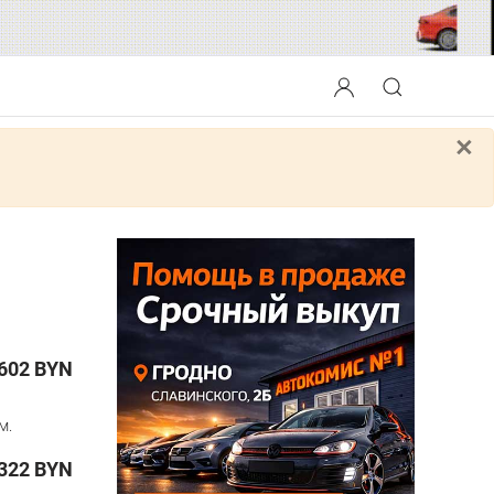
×
602
BYN
м.
322
BYN