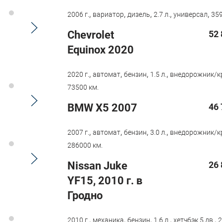
,
,
,
,
,
2006 г.
вариатор
дизель
2.7 л.
универсал
359
Chevrolet
52 
Equinox 2020
,
,
,
,
2020 г.
автомат
бензин
1.5 л.
внедорожник/к
73500 км.
BMW X5 2007
46 
,
,
,
,
2007 г.
автомат
бензин
3.0 л.
внедорожник/к
286000 км.
Nissan Juke
26 
YF15, 2010 г. в
Гродно
,
,
,
,
,
2010 г.
механика
бензин
1,6 л.
хетчбэк 5 дв.
2