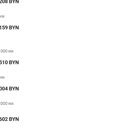
208
BYN
км.
159
BYN
000 км.
510
BYN
км.
004
BYN
000 км.
602
BYN