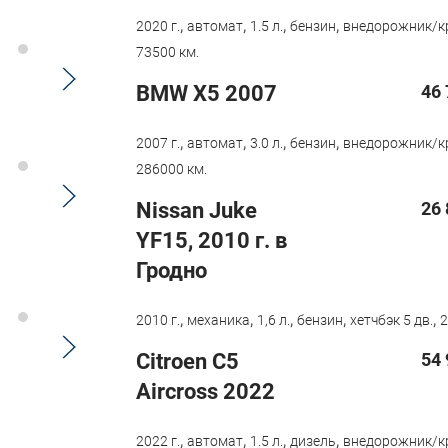
,
,
,
,
2020 г.
автомат
1.5 л.
бензин
внедорожник/к
73500 км.
BMW X5 2007
46 
,
,
,
,
2007 г.
автомат
3.0 л.
бензин
внедорожник/к
286000 км.
Nissan Juke
26 
YF15, 2010 г. в
Гродно
,
,
,
,
,
2010 г.
механика
1,6 л.
бензин
хетчбэк 5 дв.
2
Citroen С5
54 
Aircross 2022
,
,
,
,
2022 г.
автомат
1.5 л.
дизель
внедорожник/к