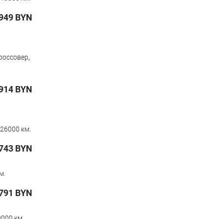
949
BYN
,
россовер
914
BYN
26000 км.
743
BYN
м.
791
BYN
000 км.