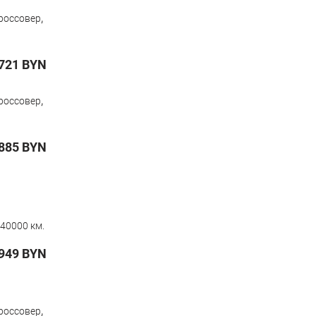
,
россовер
721
BYN
,
россовер
885
BYN
40000 км.
949
BYN
,
россовер