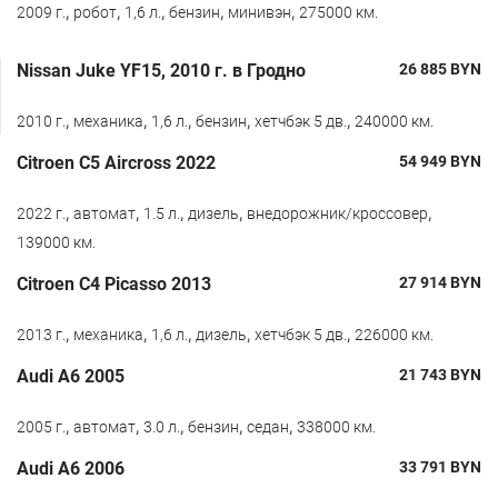
,
,
,
,
,
2009 г.
робот
1,6 л.
бензин
минивэн
275000 км.
Nissan Juke YF15, 2010 г. в Гродно
26 885
BYN
,
,
,
,
,
2010 г.
механика
1,6 л.
бензин
хетчбэк 5 дв.
240000 км.
Citroen С5 Aircross 2022
54 949
BYN
,
,
,
,
,
2022 г.
автомат
1.5 л.
дизель
внедорожник/кроссовер
139000 км.
Citroen C4 Picasso 2013
27 914
BYN
,
,
,
,
,
2013 г.
механика
1,6 л.
дизель
хетчбэк 5 дв.
226000 км.
Audi A6 2005
21 743
BYN
,
,
,
,
,
2005 г.
автомат
3.0 л.
бензин
седан
338000 км.
Audi A6 2006
33 791
BYN