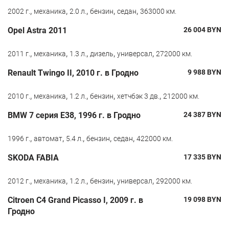
,
,
,
,
,
2002 г.
механика
2.0 л.
бензин
седан
363000 км.
Opel Astra 2011
26 004
BYN
,
,
,
,
,
2011 г.
механика
1.3 л.
дизель
универсал
272000 км.
Renault Twingo II, 2010 г. в Гродно
9 988
BYN
,
,
,
,
,
2010 г.
механика
1.2 л.
бензин
хетчбэк 3 дв.
212000 км.
BMW 7 серия E38, 1996 г. в Гродно
24 387
BYN
,
,
,
,
,
1996 г.
автомат
5.4 л.
бензин
седан
422000 км.
SKODA FABIA
17 335
BYN
,
,
,
,
,
2012 г.
механика
1.2 л.
бензин
универсал
292000 км.
Citroen C4 Grand Picasso I, 2009 г. в
19 098
BYN
Гродно