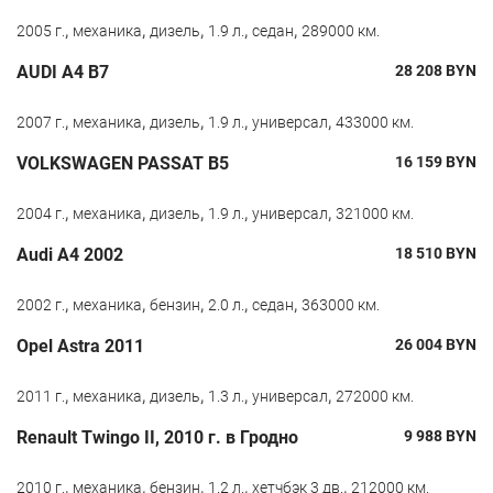
,
,
,
,
,
2005 г.
механика
дизель
1.9 л.
седан
289000 км.
AUDI A4 B7
28 208
BYN
,
,
,
,
,
2007 г.
механика
дизель
1.9 л.
универсал
433000 км.
VOLKSWAGEN PASSAT B5
16 159
BYN
,
,
,
,
,
2004 г.
механика
дизель
1.9 л.
универсал
321000 км.
Audi A4 2002
18 510
BYN
,
,
,
,
,
2002 г.
механика
бензин
2.0 л.
седан
363000 км.
Opel Astra 2011
26 004
BYN
,
,
,
,
,
2011 г.
механика
дизель
1.3 л.
универсал
272000 км.
Renault Twingo II, 2010 г. в Гродно
9 988
BYN
,
,
,
,
,
2010 г.
механика
бензин
1.2 л.
хетчбэк 3 дв.
212000 км.