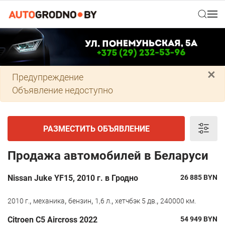
×
Предупреждение
Объявление недоступно
РАЗМЕСТИТЬ ОБЪЯВЛЕНИЕ
Продажа автомобилей в Беларуси
Nissan Juke YF15, 2010 г. в Гродно
26 885
BYN
,
,
,
,
,
2010 г.
механика
бензин
1,6 л.
хетчбэк 5 дв.
240000 км.
Citroen С5 Aircross 2022
54 949
BYN