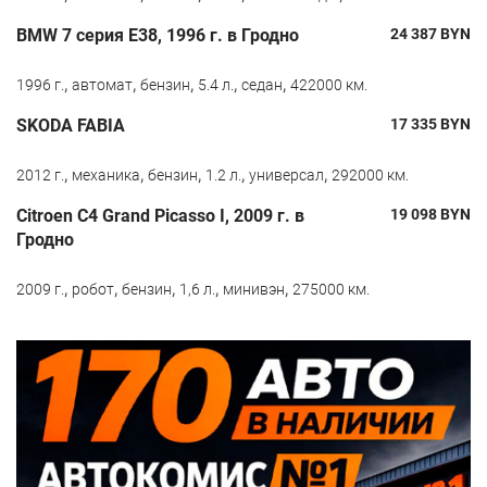
BMW 7 серия E38, 1996 г. в Гродно
24 387
BYN
,
,
,
,
,
1996 г.
автомат
бензин
5.4 л.
седан
422000 км.
SKODA FABIA
17 335
BYN
,
,
,
,
,
2012 г.
механика
бензин
1.2 л.
универсал
292000 км.
Citroen C4 Grand Picasso I, 2009 г. в
19 098
BYN
Гродно
,
,
,
,
,
2009 г.
робот
бензин
1,6 л.
минивэн
275000 км.