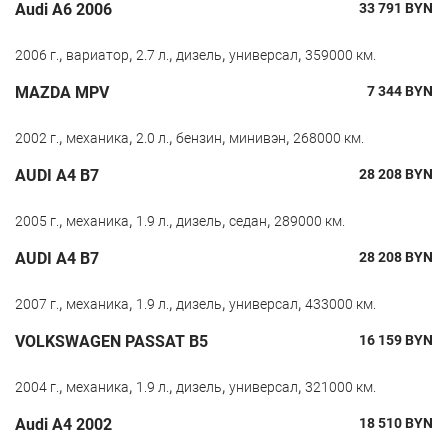
Audi A6 2006
33 791
BYN
,
,
,
,
,
2006 г.
вариатор
2.7 л.
дизель
универсал
359000 км.
MAZDA MPV
7 344
BYN
,
,
,
,
,
2002 г.
механика
2.0 л.
бензин
минивэн
268000 км.
AUDI A4 B7
28 208
BYN
,
,
,
,
,
2005 г.
механика
1.9 л.
дизель
седан
289000 км.
AUDI A4 B7
28 208
BYN
,
,
,
,
,
2007 г.
механика
1.9 л.
дизель
универсал
433000 км.
VOLKSWAGEN PASSAT B5
16 159
BYN
,
,
,
,
,
2004 г.
механика
1.9 л.
дизель
универсал
321000 км.
Audi A4 2002
18 510
BYN