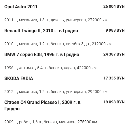
Opel Astra 2011
26 004
BYN
,
,
,
,
,
2011 г.
механика
1.3 л.
дизель
универсал
272000 км.
Renault Twingo II, 2010 г. в Гродно
9 988
BYN
,
,
,
,
,
2010 г.
механика
1.2 л.
бензин
хетчбэк 3 дв.
212000 км.
BMW 7 серия E38, 1996 г. в Гродно
24 387
BYN
,
,
,
,
,
1996 г.
автомат
5.4 л.
бензин
седан
422000 км.
SKODA FABIA
17 335
BYN
,
,
,
,
,
2012 г.
механика
1.2 л.
бензин
универсал
292000 км.
Citroen C4 Grand Picasso I, 2009 г. в
19 098
BYN
Гродно
,
,
,
,
,
2009 г.
робот
1,6 л.
бензин
минивэн
275000 км.