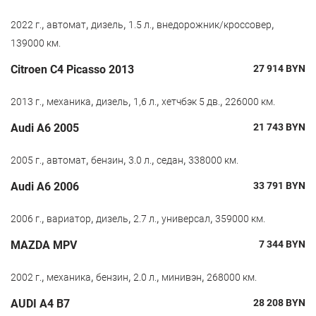
,
,
,
,
,
2022 г.
автомат
дизель
1.5 л.
внедорожник/кроссовер
139000 км.
Citroen C4 Picasso 2013
27 914
BYN
,
,
,
,
,
2013 г.
механика
дизель
1,6 л.
хетчбэк 5 дв.
226000 км.
Audi A6 2005
21 743
BYN
,
,
,
,
,
2005 г.
автомат
бензин
3.0 л.
седан
338000 км.
Audi A6 2006
33 791
BYN
,
,
,
,
,
2006 г.
вариатор
дизель
2.7 л.
универсал
359000 км.
MAZDA MPV
7 344
BYN
,
,
,
,
,
2002 г.
механика
бензин
2.0 л.
минивэн
268000 км.
AUDI A4 B7
28 208
BYN