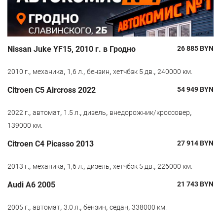
Nissan Juke YF15, 2010 г. в Гродно
26 885
BYN
,
,
,
,
,
2010 г.
механика
1,6 л.
бензин
хетчбэк 5 дв.
240000 км.
Citroen С5 Aircross 2022
54 949
BYN
,
,
,
,
,
2022 г.
автомат
1.5 л.
дизель
внедорожник/кроссовер
139000 км.
Citroen C4 Picasso 2013
27 914
BYN
,
,
,
,
,
2013 г.
механика
1,6 л.
дизель
хетчбэк 5 дв.
226000 км.
Audi A6 2005
21 743
BYN
,
,
,
,
,
2005 г.
автомат
3.0 л.
бензин
седан
338000 км.