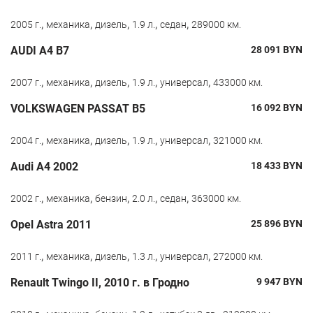
,
,
,
,
,
2005 г.
механика
дизель
1.9 л.
седан
289000 км.
AUDI A4 B7
28 091
BYN
,
,
,
,
,
2007 г.
механика
дизель
1.9 л.
универсал
433000 км.
VOLKSWAGEN PASSAT B5
16 092
BYN
,
,
,
,
,
2004 г.
механика
дизель
1.9 л.
универсал
321000 км.
Audi A4 2002
18 433
BYN
,
,
,
,
,
2002 г.
механика
бензин
2.0 л.
седан
363000 км.
Opel Astra 2011
25 896
BYN
,
,
,
,
,
2011 г.
механика
дизель
1.3 л.
универсал
272000 км.
Renault Twingo II, 2010 г. в Гродно
9 947
BYN