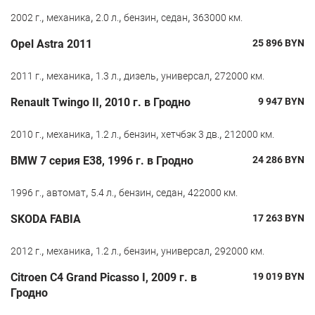
,
,
,
,
,
2002 г.
механика
2.0 л.
бензин
седан
363000 км.
Opel Astra 2011
25 896
BYN
,
,
,
,
,
2011 г.
механика
1.3 л.
дизель
универсал
272000 км.
Renault Twingo II, 2010 г. в Гродно
9 947
BYN
,
,
,
,
,
2010 г.
механика
1.2 л.
бензин
хетчбэк 3 дв.
212000 км.
BMW 7 серия E38, 1996 г. в Гродно
24 286
BYN
,
,
,
,
,
1996 г.
автомат
5.4 л.
бензин
седан
422000 км.
SKODA FABIA
17 263
BYN
,
,
,
,
,
2012 г.
механика
1.2 л.
бензин
универсал
292000 км.
Citroen C4 Grand Picasso I, 2009 г. в
19 019
BYN
Гродно