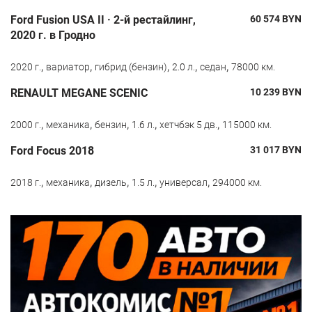
Ford Fusion USA II · 2-й рестайлинг,
60 574
BYN
2020 г. в Гродно
,
,
,
,
,
2020 г.
вариатор
гибрид (бензин)
2.0 л.
седан
78000 км.
RENAULT MEGANE SCENIC
10 239
BYN
,
,
,
,
,
2000 г.
механика
бензин
1.6 л.
хетчбэк 5 дв.
115000 км.
Ford Focus 2018
31 017
BYN
,
,
,
,
,
2018 г.
механика
дизель
1.5 л.
универсал
294000 км.