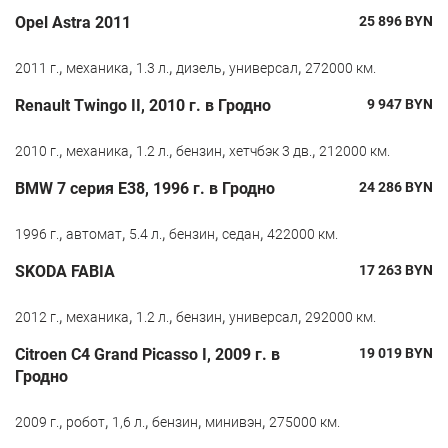
Opel Astra 2011
25 896
BYN
,
,
,
,
,
2011 г.
механика
1.3 л.
дизель
универсал
272000 км.
Renault Twingo II, 2010 г. в Гродно
9 947
BYN
,
,
,
,
,
2010 г.
механика
1.2 л.
бензин
хетчбэк 3 дв.
212000 км.
BMW 7 серия E38, 1996 г. в Гродно
24 286
BYN
,
,
,
,
,
1996 г.
автомат
5.4 л.
бензин
седан
422000 км.
SKODA FABIA
17 263
BYN
,
,
,
,
,
2012 г.
механика
1.2 л.
бензин
универсал
292000 км.
Citroen C4 Grand Picasso I, 2009 г. в
19 019
BYN
Гродно
,
,
,
,
,
2009 г.
робот
1,6 л.
бензин
минивэн
275000 км.