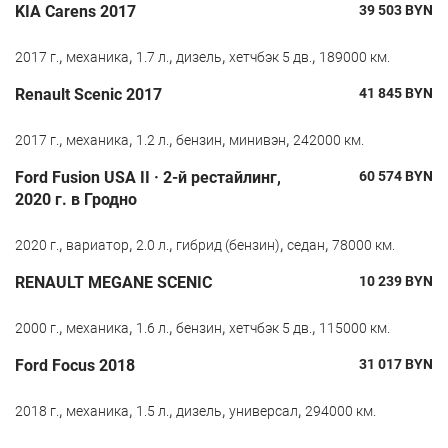
KIA Carens 2017
39 503
BYN
,
,
,
,
,
2017 г.
механика
1.7 л.
дизель
хетчбэк 5 дв.
189000 км.
Renault Scenic 2017
41 845
BYN
,
,
,
,
,
2017 г.
механика
1.2 л.
бензин
минивэн
242000 км.
Ford Fusion USA II · 2-й рестайлинг,
60 574
BYN
2020 г. в Гродно
,
,
,
,
,
2020 г.
вариатор
2.0 л.
гибрид (бензин)
седан
78000 км.
RENAULT MEGANE SCENIC
10 239
BYN
,
,
,
,
,
2000 г.
механика
1.6 л.
бензин
хетчбэк 5 дв.
115000 км.
Ford Focus 2018
31 017
BYN
,
,
,
,
,
2018 г.
механика
1.5 л.
дизель
универсал
294000 км.