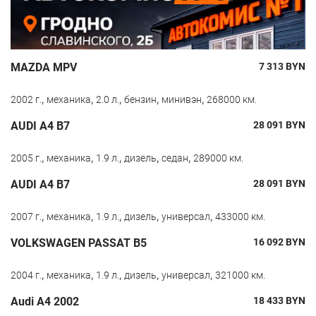
MAZDA MPV
7 313
BYN
,
,
,
,
,
2002 г.
механика
2.0 л.
бензин
минивэн
268000 км.
AUDI A4 B7
28 091
BYN
,
,
,
,
,
2005 г.
механика
1.9 л.
дизель
седан
289000 км.
AUDI A4 B7
28 091
BYN
,
,
,
,
,
2007 г.
механика
1.9 л.
дизель
универсал
433000 км.
VOLKSWAGEN PASSAT B5
16 092
BYN
,
,
,
,
,
2004 г.
механика
1.9 л.
дизель
универсал
321000 км.
Audi A4 2002
18 433
BYN