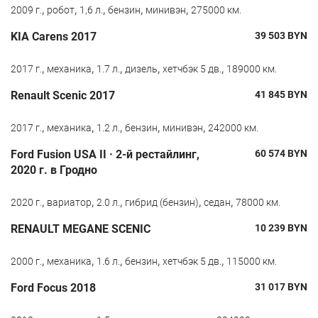
,
,
,
,
,
2009 г.
робот
1,6 л.
бензин
минивэн
275000 км.
KIA Carens 2017
39 503
BYN
,
,
,
,
,
2017 г.
механика
1.7 л.
дизель
хетчбэк 5 дв.
189000 км.
Renault Scenic 2017
41 845
BYN
,
,
,
,
,
2017 г.
механика
1.2 л.
бензин
минивэн
242000 км.
Ford Fusion USA II · 2-й рестайлинг,
60 574
BYN
2020 г. в Гродно
,
,
,
,
,
2020 г.
вариатор
2.0 л.
гибрид (бензин)
седан
78000 км.
RENAULT MEGANE SCENIC
10 239
BYN
,
,
,
,
,
2000 г.
механика
1.6 л.
бензин
хетчбэк 5 дв.
115000 км.
Ford Focus 2018
31 017
BYN