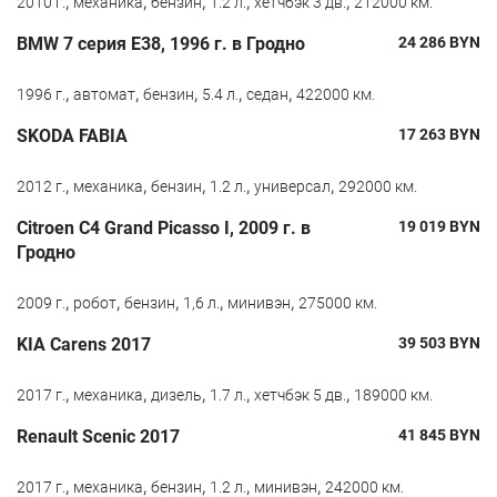
,
,
,
,
,
2010 г.
механика
бензин
1.2 л.
хетчбэк 3 дв.
212000 км.
BMW 7 серия E38, 1996 г. в Гродно
24 286
BYN
,
,
,
,
,
1996 г.
автомат
бензин
5.4 л.
седан
422000 км.
SKODA FABIA
17 263
BYN
,
,
,
,
,
2012 г.
механика
бензин
1.2 л.
универсал
292000 км.
Citroen C4 Grand Picasso I, 2009 г. в
19 019
BYN
Гродно
,
,
,
,
,
2009 г.
робот
бензин
1,6 л.
минивэн
275000 км.
KIA Carens 2017
39 503
BYN
,
,
,
,
,
2017 г.
механика
дизель
1.7 л.
хетчбэк 5 дв.
189000 км.
Renault Scenic 2017
41 845
BYN
,
,
,
,
,
2017 г.
механика
бензин
1.2 л.
минивэн
242000 км.