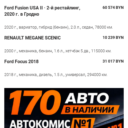
Ford Fusion USA II · 2-й рестайлинг,
60 574
BYN
2020 г. в Гродно
,
,
,
,
,
2020 г.
вариатор
гибрид (бензин)
2.0 л.
седан
78000 км.
RENAULT MEGANE SCENIC
10 239
BYN
,
,
,
,
,
2000 г.
механика
бензин
1.6 л.
хетчбэк 5 дв.
115000 км.
Ford Focus 2018
31 017
BYN
,
,
,
,
,
2018 г.
механика
дизель
1.5 л.
универсал
294000 км.