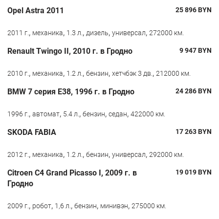
Opel Astra 2011
25 896
BYN
,
,
,
,
,
2011 г.
механика
1.3 л.
дизель
универсал
272000 км.
Renault Twingo II, 2010 г. в Гродно
9 947
BYN
,
,
,
,
,
2010 г.
механика
1.2 л.
бензин
хетчбэк 3 дв.
212000 км.
BMW 7 серия E38, 1996 г. в Гродно
24 286
BYN
,
,
,
,
,
1996 г.
автомат
5.4 л.
бензин
седан
422000 км.
SKODA FABIA
17 263
BYN
,
,
,
,
,
2012 г.
механика
1.2 л.
бензин
универсал
292000 км.
Citroen C4 Grand Picasso I, 2009 г. в
19 019
BYN
Гродно
,
,
,
,
,
2009 г.
робот
1,6 л.
бензин
минивэн
275000 км.