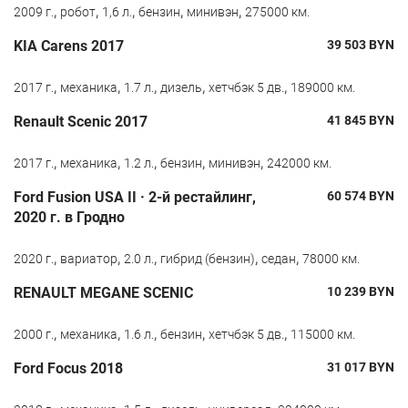
,
,
,
,
,
2009 г.
робот
1,6 л.
бензин
минивэн
275000 км.
KIA Carens 2017
39 503
BYN
,
,
,
,
,
2017 г.
механика
1.7 л.
дизель
хетчбэк 5 дв.
189000 км.
Renault Scenic 2017
41 845
BYN
,
,
,
,
,
2017 г.
механика
1.2 л.
бензин
минивэн
242000 км.
Ford Fusion USA II · 2-й рестайлинг,
60 574
BYN
2020 г. в Гродно
,
,
,
,
,
2020 г.
вариатор
2.0 л.
гибрид (бензин)
седан
78000 км.
RENAULT MEGANE SCENIC
10 239
BYN
,
,
,
,
,
2000 г.
механика
1.6 л.
бензин
хетчбэк 5 дв.
115000 км.
Ford Focus 2018
31 017
BYN