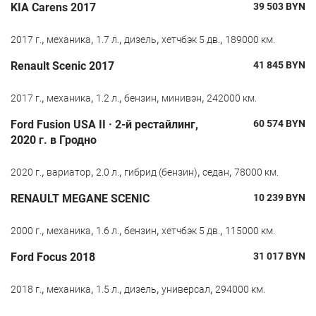
KIA Carens 2017
39 503
BYN
,
,
,
,
,
2017 г.
механика
1.7 л.
дизель
хетчбэк 5 дв.
189000 км.
Renault Scenic 2017
41 845
BYN
,
,
,
,
,
2017 г.
механика
1.2 л.
бензин
минивэн
242000 км.
Ford Fusion USA II · 2-й рестайлинг,
60 574
BYN
2020 г. в Гродно
,
,
,
,
,
2020 г.
вариатор
2.0 л.
гибрид (бензин)
седан
78000 км.
RENAULT MEGANE SCENIC
10 239
BYN
,
,
,
,
,
2000 г.
механика
1.6 л.
бензин
хетчбэк 5 дв.
115000 км.
Ford Focus 2018
31 017
BYN
,
,
,
,
,
2018 г.
механика
1.5 л.
дизель
универсал
294000 км.