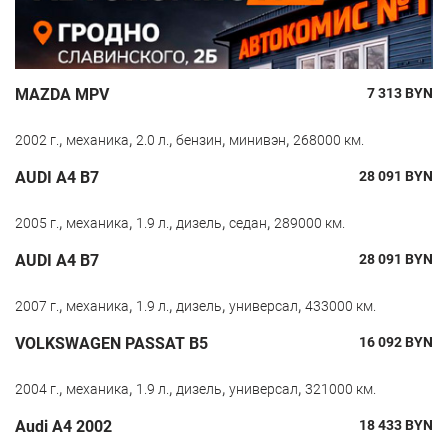
MAZDA MPV
7 313
BYN
,
,
,
,
,
2002 г.
механика
2.0 л.
бензин
минивэн
268000 км.
AUDI A4 B7
28 091
BYN
,
,
,
,
,
2005 г.
механика
1.9 л.
дизель
седан
289000 км.
AUDI A4 B7
28 091
BYN
,
,
,
,
,
2007 г.
механика
1.9 л.
дизель
универсал
433000 км.
VOLKSWAGEN PASSAT B5
16 092
BYN
,
,
,
,
,
2004 г.
механика
1.9 л.
дизель
универсал
321000 км.
Audi A4 2002
18 433
BYN