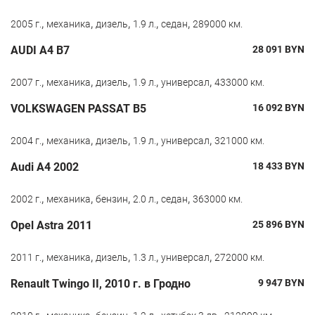
,
,
,
,
,
2005 г.
механика
дизель
1.9 л.
седан
289000 км.
AUDI A4 B7
28 091
BYN
,
,
,
,
,
2007 г.
механика
дизель
1.9 л.
универсал
433000 км.
VOLKSWAGEN PASSAT B5
16 092
BYN
,
,
,
,
,
2004 г.
механика
дизель
1.9 л.
универсал
321000 км.
Audi A4 2002
18 433
BYN
,
,
,
,
,
2002 г.
механика
бензин
2.0 л.
седан
363000 км.
Opel Astra 2011
25 896
BYN
,
,
,
,
,
2011 г.
механика
дизель
1.3 л.
универсал
272000 км.
Renault Twingo II, 2010 г. в Гродно
9 947
BYN
,
,
,
,
,