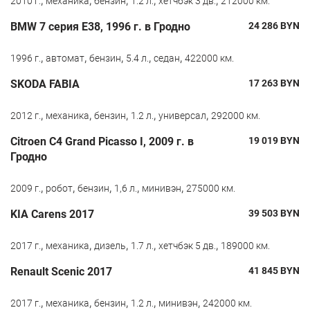
2010 г.
механика
бензин
1.2 л.
хетчбэк 3 дв.
212000 км.
BMW 7 серия E38, 1996 г. в Гродно
24 286
BYN
,
,
,
,
,
1996 г.
автомат
бензин
5.4 л.
седан
422000 км.
SKODA FABIA
17 263
BYN
,
,
,
,
,
2012 г.
механика
бензин
1.2 л.
универсал
292000 км.
Citroen C4 Grand Picasso I, 2009 г. в
19 019
BYN
Гродно
,
,
,
,
,
2009 г.
робот
бензин
1,6 л.
минивэн
275000 км.
KIA Carens 2017
39 503
BYN
,
,
,
,
,
2017 г.
механика
дизель
1.7 л.
хетчбэк 5 дв.
189000 км.
Renault Scenic 2017
41 845
BYN
,
,
,
,
,
2017 г.
механика
бензин
1.2 л.
минивэн
242000 км.