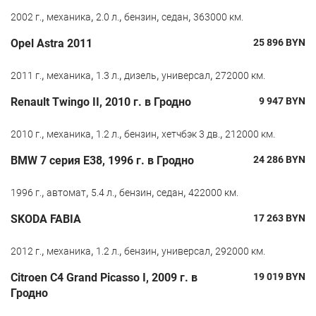
,
,
,
,
,
2002 г.
механика
2.0 л.
бензин
седан
363000 км.
Opel Astra 2011
25 896
BYN
,
,
,
,
,
2011 г.
механика
1.3 л.
дизель
универсал
272000 км.
Renault Twingo II, 2010 г. в Гродно
9 947
BYN
,
,
,
,
,
2010 г.
механика
1.2 л.
бензин
хетчбэк 3 дв.
212000 км.
BMW 7 серия E38, 1996 г. в Гродно
24 286
BYN
,
,
,
,
,
1996 г.
автомат
5.4 л.
бензин
седан
422000 км.
SKODA FABIA
17 263
BYN
,
,
,
,
,
2012 г.
механика
1.2 л.
бензин
универсал
292000 км.
Citroen C4 Grand Picasso I, 2009 г. в
19 019
BYN
Гродно