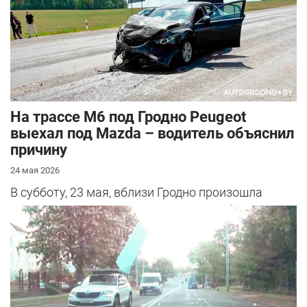
На трассе М6 под Гродно Peugeot
выехал под Mazda – водитель объяснил
причину
24 мая 2026
В субботу, 23 мая, вблизи Гродно произошла
серьезная авария – столкнулись Mazda и
Peugeot. Читатель АвтоГродно поделился...