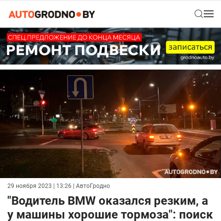
29 ноября 2023 | 13:26
| АвтоГродно
"Водитель BMW оказался резким, а
у машины хорошие тормоза": поиск