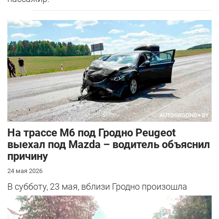
На трассе М6 под Гродно Peugeot
выехал под Mazda – водитель объяснил
причину
24 мая 2026
В субботу, 23 мая, вблизи Гродно произошла
серьезная авария – столкнулись Mazda и
Peugeot. Читатель АвтоГродно поделился...