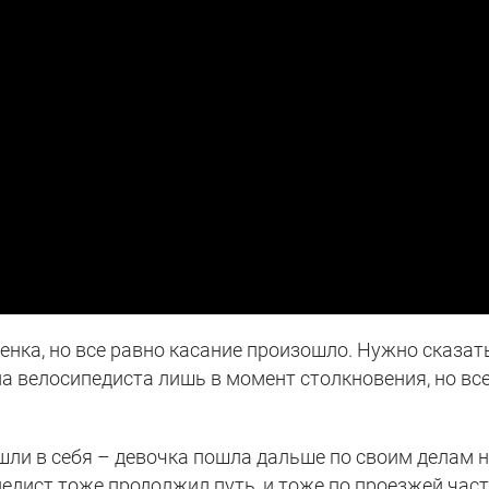
енка, но все равно касание произошло. Нужно сказать
ла велосипедиста лишь в момент столкновения, но вс
шли в себя – девочка пошла дальше по своим делам 
педист тоже продолжил путь, и тоже по проезжей част