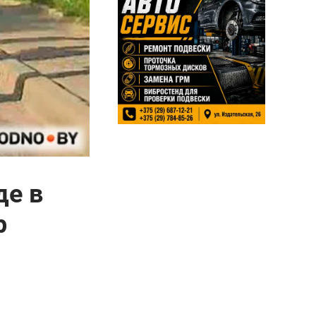
де в
р
.