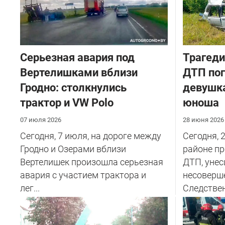
Серьезная авария под
Трагеди
Вертелишками вблизи
ДТП пог
Гродно: столкнулись
девушка
трактор и VW Polo
юноша
07 июля 2026
28 июня 2026
Сегодня, 7 июля, на дороге между
Сегодня, 
Гродно и Озерами вблизи
районе п
Вертелишек произошла серьезная
ДТП, унес
авария с участием трактора и
несоверш
лег...
Следствен