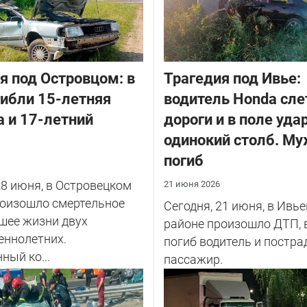
я под Островцом: в
Трагедия под Ивье:
ибли 15-летняя
водитель Honda сле
 и 17-летний
дороги и в поле уда
одинокий столб. М
погиб
28 июня, в Островецком
21 июня 2026
роизошло смертельное
Сегодня, 21 июня, в Ивь
шее жизни двух
районе произошло ДТП, 
еннолетних.
погиб водитель и постра
ный ко...
пассажир.