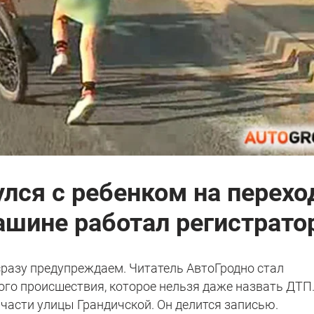
лся с ребенком на перехо
ашине работал регистрато
сразу предупреждаем. Читатель АвтоГродно стал
го происшествия, которое нельзя даже назвать ДТП
части улицы Грандичской. Он делится записью.