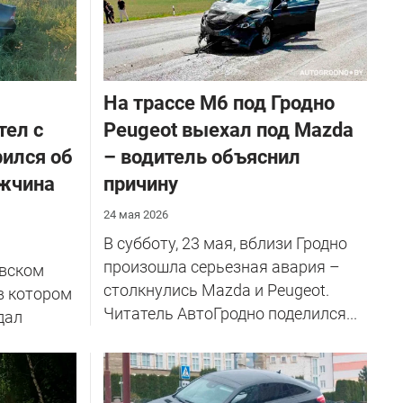
На трассе М6 под Гродно
тел с
Peugeot выехал под Mazda
рился об
– водитель объяснил
ужчина
причину
24 мая 2026
В субботу, 23 мая, вблизи Гродно
произошла серьезная авария –
евском
столкнулись Mazda и Peugeot.
в котором
Читатель АвтоГродно поделился...
дал