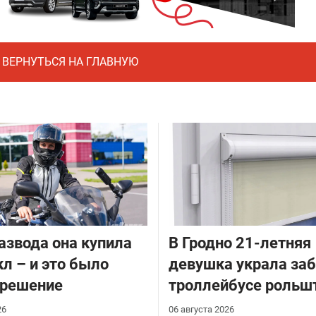
ВЕРНУТЬСЯ НА ГЛАВНУЮ
азвода она купила
В Гродно 21-летняя
л – и это было
девушка украла за
 решение
троллейбусе рольш
26
06 августа 2026