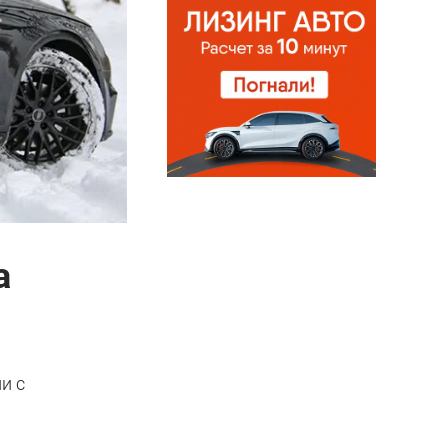
а
и с