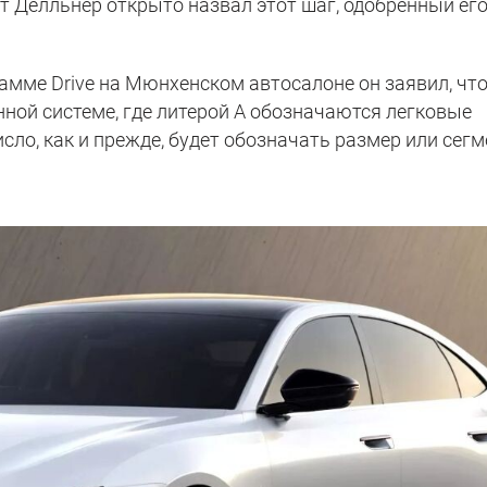
т Дёлльнер открыто назвал этот шаг, одобренный ег
амме Drive на Мюнхенском автосалоне он заявил, чт
нной системе, где литерой A обозначаются легковые
исло, как и прежде, будет обозначать размер или сегм