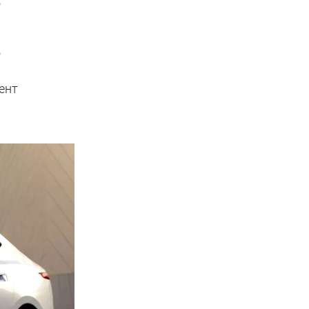
о
о
ент