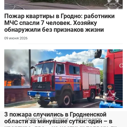
Пожар квартиры в Гродно: работники
МЧС спасли 7 человек. Хозяйку
обнаружили без признаков жизни
09 июня 2026
3 пожара случились в Гродненской
Новости
Услуги
Авторынок
области за минувшие сутки: один – в