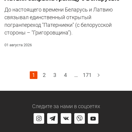
До настоящего времени Беларусь и Латвию
связывал единственный открытый
погранпереход "Патерниеки" (с белорусской
стороны – "Григоровщина").
01 августа 2026
1
2
3
4
…
171
Следите за нами
в соцсетях