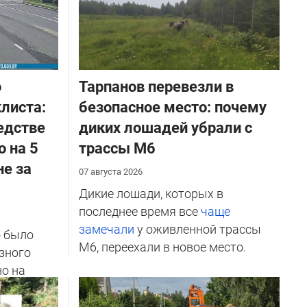
о
Тарпанов перевезли в
листа:
безопасное место: почему
едстве
диких лошадей убрали с
о на 5
трассы М6
не за
07 августа 2026
Дикие лошади, которых в
последнее время все
чаще
замечали
у оживленной трассы
о было
М6, переехали в новое место.
зного
но на
ичников