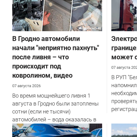
В Гродно автомобили
Электро
начали "неприятно пахнуть"
границе
после ливня – что
может с
происходит под
07 августа 20
ковролином, видео
В РУП "Б
напомнил
07 августа 2026
необходи
Во время мощнейшего ливня 1
проверят
августа в Гродно были затоплены
регистрац
сотни (если не тысячи)
автомобилей – вода оказалась в
салоне...