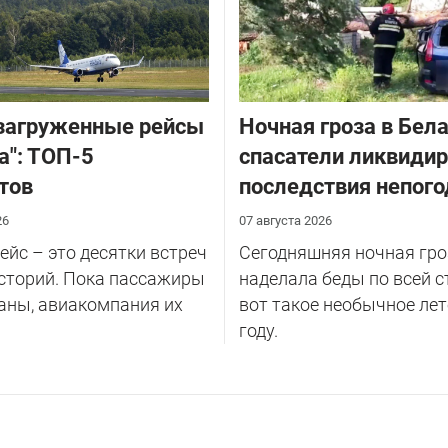
загруженные рейсы
Ночная гроза в Бела
а": ТОП-5
спасатели ликвиди
тов
последствия непог
26
07 августа 2026
йс – это десятки встреч
Сегодняшняя ночная гро
сторий. Пока пассажиры
наделала беды по всей с
аны, авиакомпания их
вот такое необычное лет
году.