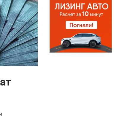
жат
и