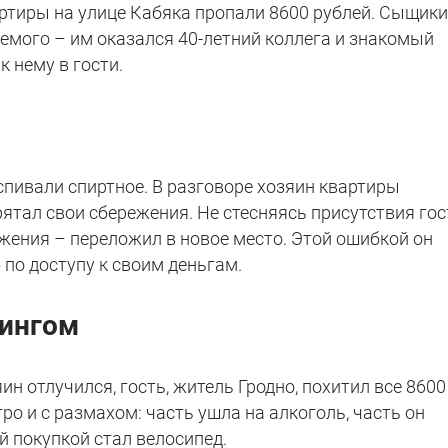
артиры на улице Кабяка пропали 8600 рублей. Сыщик
емого – им оказался 40-летний коллега и знакомый
к нему в гости.
пивали спиртное. В разговоре хозяин квартиры
рятал свои сбережения. Не стесняясь присутствия гос
ружения – переложил в новое место. Этой ошибкой он
 по доступу к своим деньгам.
ингом
н отлучился, гость, житель Гродно, похитил все 8600
ро и с размахом: часть ушла на алкоголь, часть он
й покупкой стал велосипед.