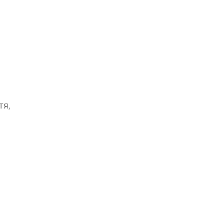
и
тя,