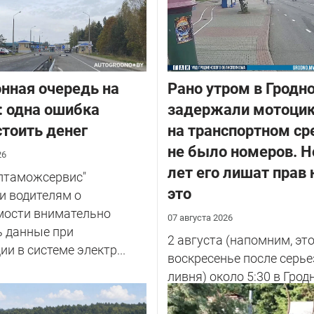
нная очередь на
Рано утром в Гродн
: одна ошибка
задержали мотоцик
тоить денег
на транспортном ср
не было номеров. Н
26
лет его лишат прав 
елтаможсервис"
это
и водителям о
мости внимательно
07 августа 2026
ь данные при
2 августа (напомним, эт
ии в системе электр...
воскресенье после серье
ливня) около 5:30 в Грод
улице Советских Погран
у...