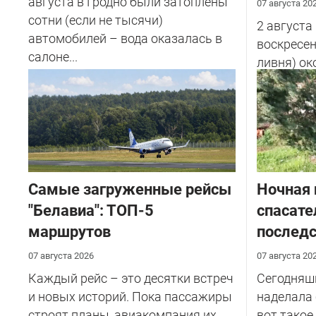
августа в Гродно были затоплены
07 августа 20
сотни (если не тысячи)
2 августа
автомобилей – вода оказалась в
воскресен
салоне...
ливня) ок
улице Сов
у...
Самые загруженные рейсы
Ночная 
"Белавиа": ТОП-5
спасате
маршрутов
последс
07 августа 2026
07 августа 20
Каждый рейс – это десятки встреч
Сегодняш
и новых историй. Пока пассажиры
наделала 
строят планы, авиакомпания их
вот такое