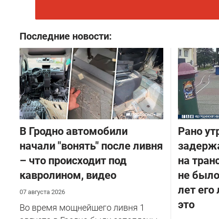
Последние новости:
В Гродно автомобили
Рано ут
начали "вонять" после ливня
задержа
– что происходит под
на тран
кавролином, видео
не было
лет его
07 августа 2026
это
Во время мощнейшего ливня 1