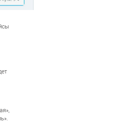
ейсы
дет
ая»,
ь».