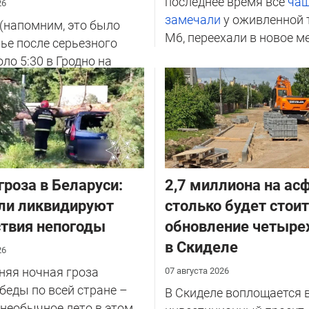
последнее время все
ча
26
замечали
у оживленной 
 (напомним, это было
М6, переехали в новое м
ье после серьезного
оло 5:30 в Гродно на
етских Пограничников
гроза в Беларуси:
2,7 миллиона на асф
ли ликвидируют
столько будет стои
твия непогоды
обновление четыре
в Скиделе
26
няя ночная гроза
07 августа 2026
беды по всей стране –
В Скиделе воплощается 
 необычное лето в этом