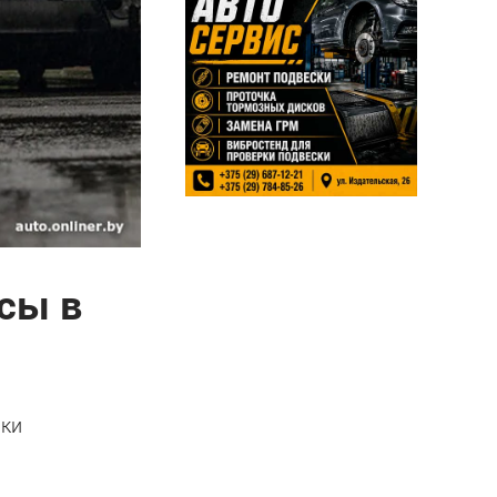
сы в
ики