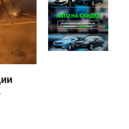
ции
в