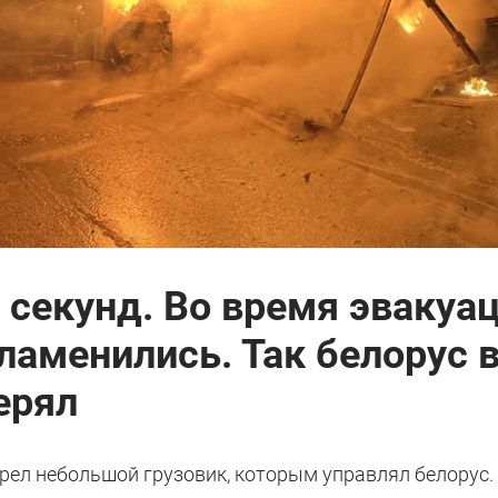
 секунд. Во время эвакуа
ламенились. Так белорус 
ерял
орел небольшой грузовик, которым управлял белорус.