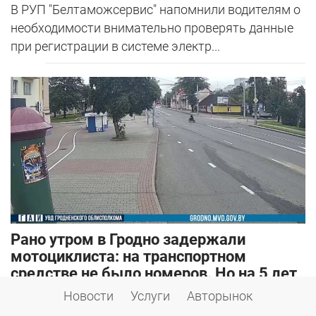
В РУП "Белтаможсервис" напомнили водителям о
необходимости внимательно проверять данные
при регистрации в системе электр...
Рано утром в Гродно задержали
мотоциклиста: на транспортном
средстве не было номеров. Но на 5 лет
его лишат прав не за это
Новости
Услуги
Авторынок
07 августа 2026