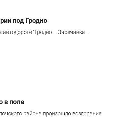
рии под Гродно
а автодороге "Гродно – Заречанка –
о в поле
слочского района произошло возгорание