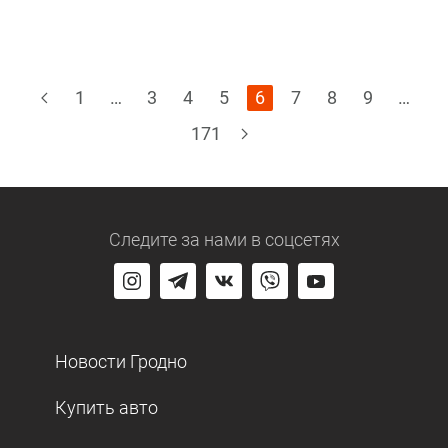
1
…
3
4
5
6
7
8
9
…
171
Следите за нами
в соцсетях
Новости Гродно
Купить авто