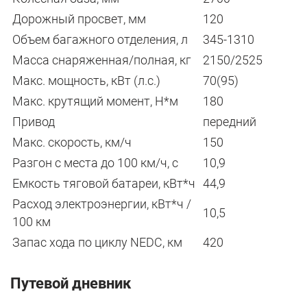
Дорожный просвет, мм
120
Объем багажного отделения, л
345-1310
Масса снаряженная/полная, кг
2150/2525
Макс. мощность, кВт (л.с.)
70(95)
Макс. крутящий момент, Н*м
180
Привод
передний
Макс. скорость, км/ч
150
Разгон с места до 100 км/ч, с
10,9
Емкость тяговой батареи, кВт*ч
44,9
Расход электроэнергии, кВт*ч /
10,5
100 км
Запас хода по циклу NEDC, км
420
Путевой дневник