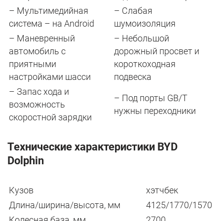
– Мультимедийная
– Слабая
система – на Android
шумоизоляция
– Маневренный
– Небольшой
автомобиль с
дорожный просвет и
приятными
короткоходная
настройками шасси
подвеска
– Запас хода и
– Под порты GB/T
возможность
нужны переходники
скоростной зарядки
Технические характеристики BYD
Dolphin
Кузов
хэтчбек
Длина/ширина/высота, мм
4125/1770/1570
Колесная база, мм
2700