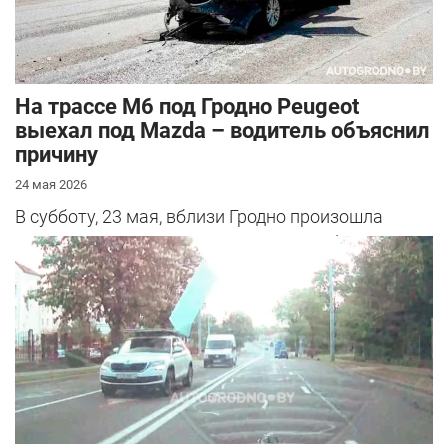
На трассе М6 под Гродно Peugeot
выехал под Mazda – водитель объяснил
причину
24 мая 2026
В субботу, 23 мая, вблизи Гродно произошла
серьезная авария – столкнулись Mazda и
Peugeot. Читатель АвтоГродно поделился...