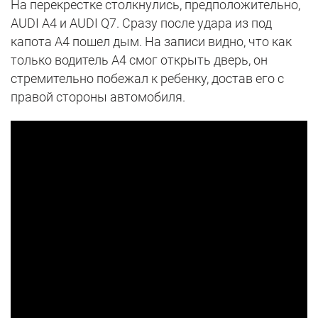
На перекрестке столкнулись, предположительно,
AUDI A4 и AUDI Q7. Сразу после удара из под
капота A4 пошел дым. На записи видно, что как
только водитель A4 смог открыть дверь, он
стремительно побежал к ребенку, достав его с
правой стороны автомобиля.