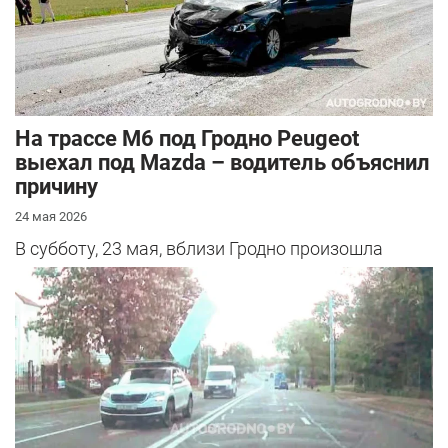
На трассе М6 под Гродно Peugeot
выехал под Mazda – водитель объяснил
причину
24 мая 2026
В субботу, 23 мая, вблизи Гродно произошла
серьезная авария – столкнулись Mazda и
Peugeot. Читатель АвтоГродно поделился...