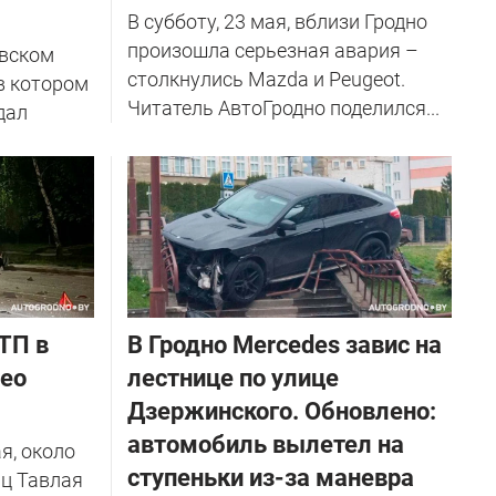
В субботу, 23 мая, вблизи Гродно
произошла серьезная авария –
евском
столкнулись Mazda и Peugeot.
в котором
Читатель АвтоГродно поделился...
дал
ТП в
В Гродно Mercedes завис на
део
лестнице по улице
Дзержинского. Обновлено:
автомобиль вылетел на
я, около
ступеньки из-за маневра
иц Тавлая