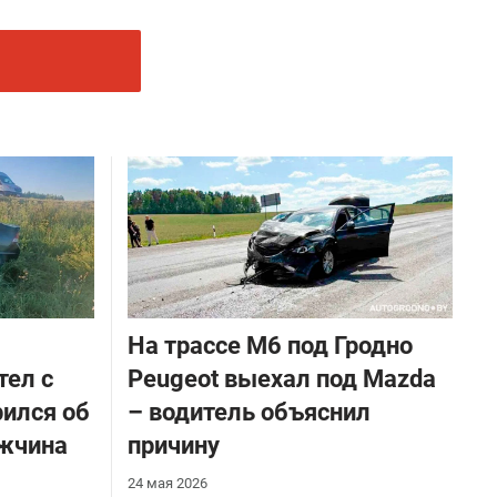
На трассе М6 под Гродно
тел с
Peugeot выехал под Mazda
рился об
– водитель объяснил
ужчина
причину
24 мая 2026