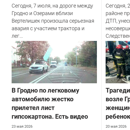
Сегодня, 7 июля, на дороге между
Сегодня, 
Гродно и Озерами вблизи
районе п
Вертелишек произошла серьезная
ДТП, унес
авария с участием трактора и
несоверш
лег...
Следствен
В Гродно по легковому
Трагеди
автомобилю жестко
возле Г
прилетел лист
женщин
гипсокартона. Есть видео
ребено
23 мая 2026
20 мая 2026