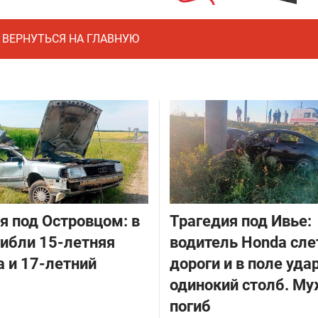
ВЕРНУТЬСЯ НА ГЛАВНУЮ
я под Островцом: в
Трагедия под Ивье:
ибли 15-летняя
водитель Honda сле
 и 17-летний
дороги и в поле уда
одинокий столб. М
погиб