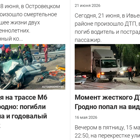
28 июня, в Островецком
21 июня 2026
роизошло смертельное
Сегодня, 21 июня, в Ивь
шее жизни двух
районе произошло ДТП, 
еннолетних.
погиб водитель и постра
ный ко...
пассажир.
я на трассе М6
Момент жесткого Д
родно: погибли
Гродно попал на ви
а и годовалый
16 мая 2026
к
Вечером в пятницу, 15 ма
22:50, на перекрестке ул