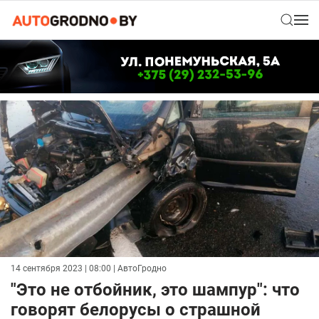
14 сентября 2023 | 08:00
| АвтоГродно
"Это не отбойник, это шампур": что
говорят белорусы о страшной