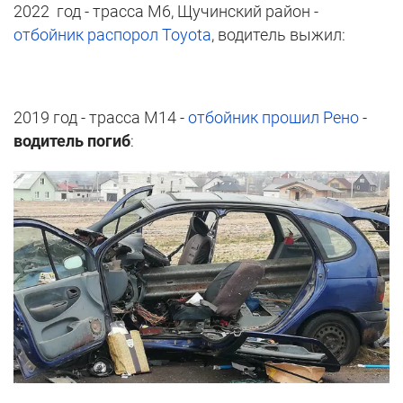
2022 год - трасса М6, Щучинский район -
отбойник распорол Toyota
, водитель выжил:
2019 год - трасса М14 -
отбойник прошил Рено
-
водитель погиб
: