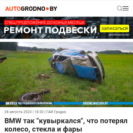
28 августа 2023 | 18:30
| ГАИ Гродно
BMW так "кувыркался", что потерял
колесо, стекла и фары