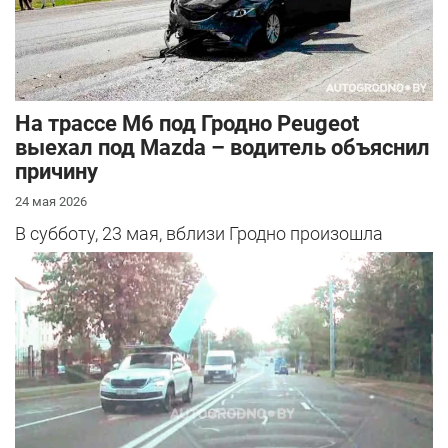
На трассе М6 под Гродно Peugeot
выехал под Mazda – водитель объяснил
причину
24 мая 2026
В субботу, 23 мая, вблизи Гродно произошла
серьезная авария – столкнулись Mazda и
Peugeot. Читатель АвтоГродно поделился...