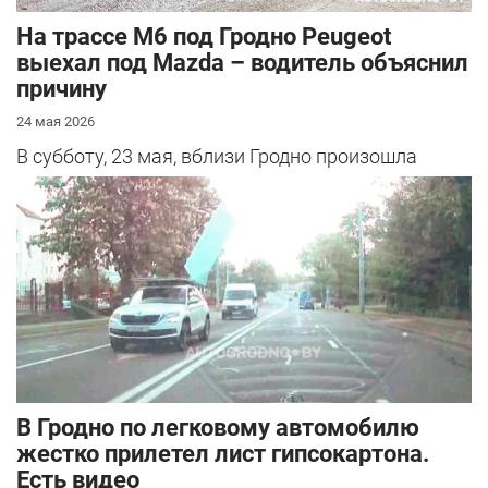
На трассе М6 под Гродно Peugeot
выехал под Mazda – водитель объяснил
причину
24 мая 2026
В субботу, 23 мая, вблизи Гродно произошла
серьезная авария – столкнулись Mazda и
Peugeot. Читатель АвтоГродно поделился...
В Гродно по легковому автомобилю
жестко прилетел лист гипсокартона.
Есть видео