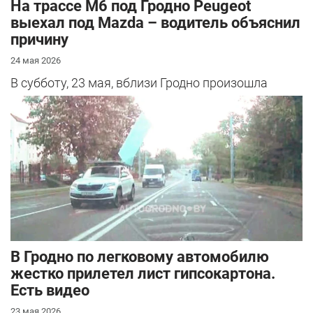
На трассе М6 под Гродно Peugeot
выехал под Mazda – водитель объяснил
причину
24 мая 2026
В субботу, 23 мая, вблизи Гродно произошла
серьезная авария – столкнулись Mazda и
Peugeot. Читатель АвтоГродно поделился...
В Гродно по легковому автомобилю
жестко прилетел лист гипсокартона.
Есть видео
23 мая 2026