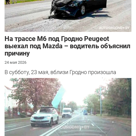
На трассе М6 под Гродно Peugeot
выехал под Mazda – водитель объяснил
причину
24 мая 2026
В субботу, 23 мая, вблизи Гродно произошла
серьезная авария – столкнулись Mazda и
Peugeot. Читатель АвтоГродно поделился...