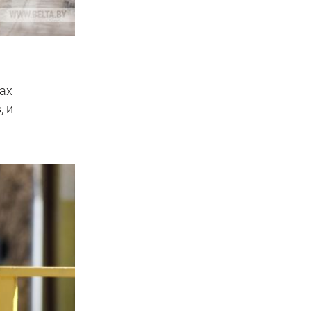
тах
, и