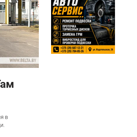
Там
ия в
и.