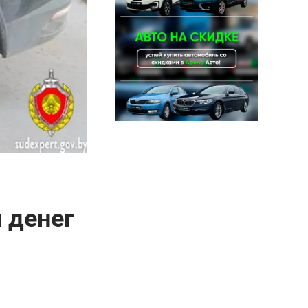
 денег
i