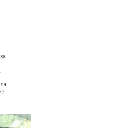
иза
.
ыла
ие