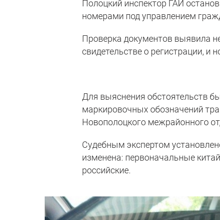
Полоцкий инспектор ГАИ остано
номерами под управлением граж
Проверка документов выявила не
свидетельстве о регистрации, и 
Для выяснения обстоятельств бы
маркировочных обозначений тран
Новополоцкого межрайонного о
Судебным экспертом установлено
изменена: первоначальные кита
российские.