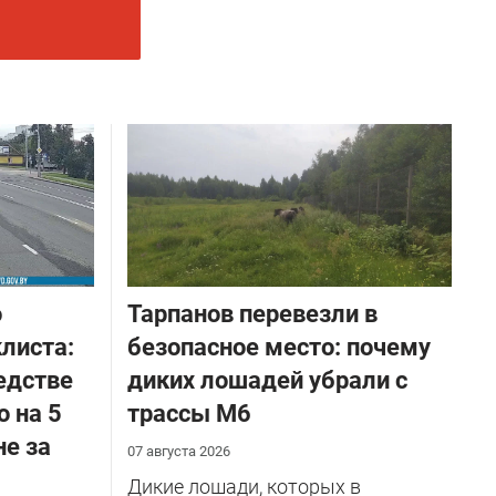
о
Тарпанов перевезли в
листа:
безопасное место: почему
едстве
диких лошадей убрали с
о на 5
трассы М6
не за
07 августа 2026
Дикие лошади, которых в