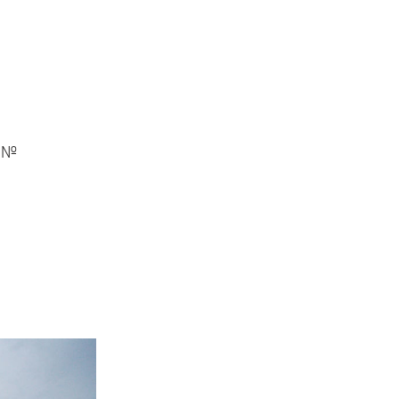
8 №
)