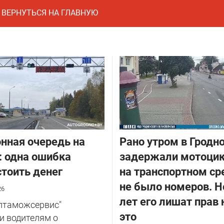
ВЕРНУТЬСЯ НА ГЛАВНУЮ
нная очередь на
Рано утром в Гродн
: одна ошибка
задержали мотоцик
тоить денег
на транспортном ср
не было номеров. Н
26
лет его лишат прав 
елтаможсервис"
это
и водителям о