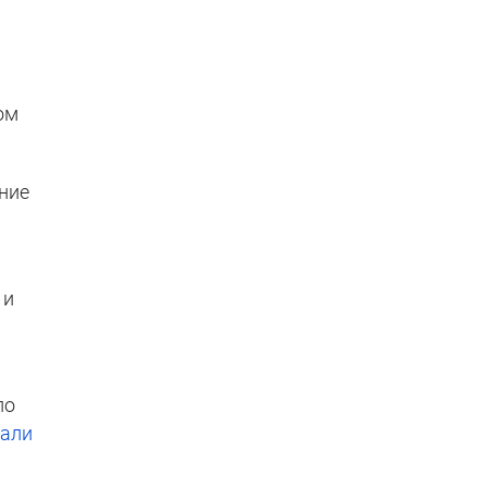
ом
ние
 и
по
зали