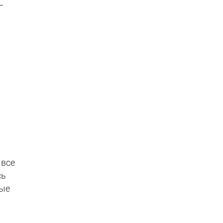
—
 все
сь
ные