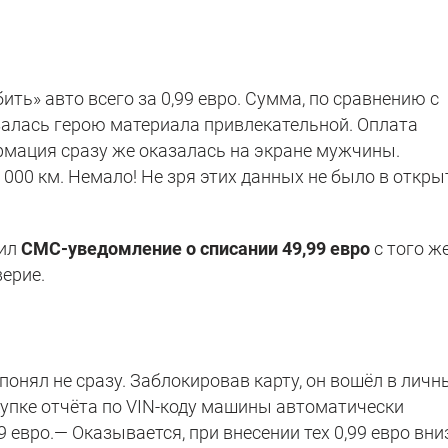
ть» авто всего за 0,99 евро. Сумма, по сравнению с
азалась герою материала привлекательной. Оплата
рмация сразу же оказалась на экране мужчины.
0 000 км. Немало! Не зря этих данных не было в откр
чил
СМС-уведомление о списании 49,99 евро
с того ж
верие.
онял не сразу. Заблокировав карту, он вошёл в личн
купке отчёта по VIN-коду машины автоматически
 евро.— Оказывается, при внесении тех 0,99 евро вни