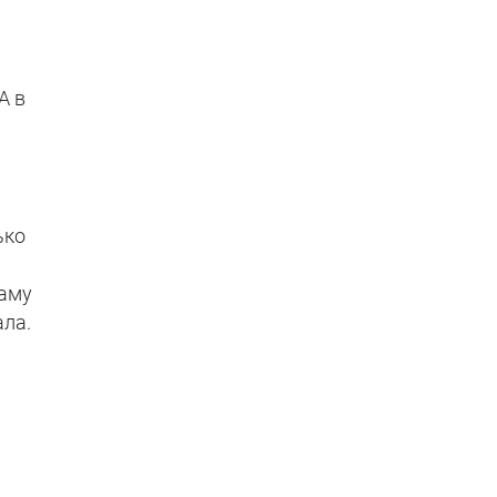
 А в
ько
ламу
ала.