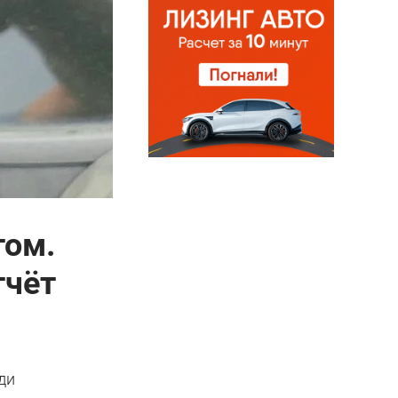
том.
тчёт
ди