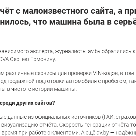
чёт с малоизвестного сайта, а пр
нилось, что машина была в серь
ависимого эксперта,
журналисты av.by обратились к
OVA Сергею Ермонину.
м различные сервисы для проверки VIN-кодов, в том
предпродажной подготовки автомобиля с пробегом, та
ны в чистоте истории машины.
среди других сайтов?
ные данные из официальных источников (ГАИ, страхо
 визуализацию отчёта. Скорость генерации отчёта т
 время при работе с клиентами. А ещё av.by — надёж