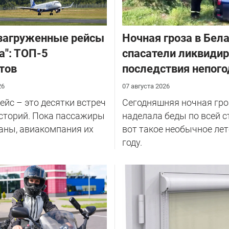
загруженные рейсы
Ночная гроза в Бела
а": ТОП-5
спасатели ликвиди
тов
последствия непог
26
07 августа 2026
йс – это десятки встреч
Сегодняшняя ночная гро
сторий. Пока пассажиры
наделала беды по всей с
аны, авиакомпания их
вот такое необычное лет
году.