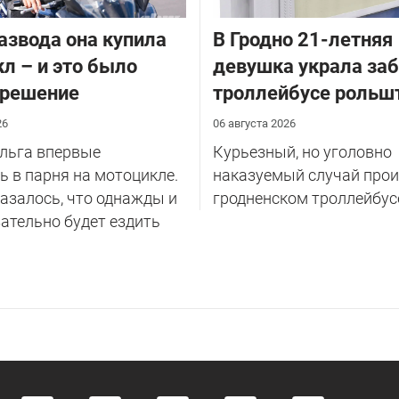
азвода она купила
В Гродно 21-летняя
л – и это было
девушка украла за
 решение
троллейбусе рольш
26
06 августа 2026
Ольга впервые
Курьезный, но уголовно
 в парня на мотоцикле.
наказуемый случай прои
казалось, что однажды и
гродненском троллейбус
ательно будет ездить