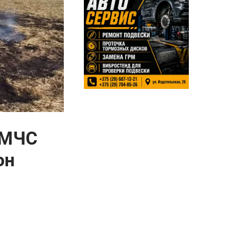
. МЧС
он