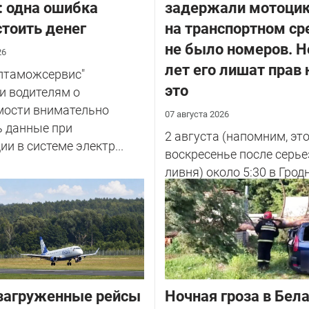
: одна ошибка
задержали мотоцик
тоить денег
на транспортном ср
не было номеров. Н
26
лет его лишат прав 
елтаможсервис"
это
и водителям о
мости внимательно
07 августа 2026
ь данные при
2 августа (напомним, эт
ии в системе электр...
воскресенье после серье
ливня) около 5:30 в Грод
улице Советских Погран
у...
загруженные рейсы
Ночная гроза в Бела