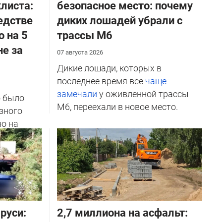
листа:
безопасное место: почему
едстве
диких лошадей убрали с
о на 5
трассы М6
не за
07 августа 2026
Дикие лошади, которых в
последнее время все
чаще
замечали
у оживленной трассы
о было
М6, переехали в новое место.
зного
но на
ичников
руси:
2,7 миллиона на асфальт: