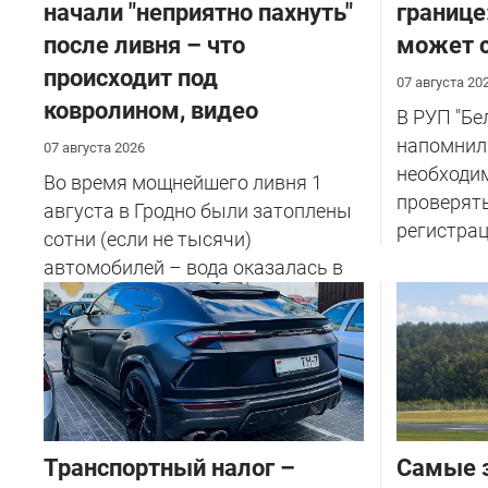
начали "неприятно пахнуть"
границе
после ливня – что
может с
происходит под
07 августа 20
ковролином, видео
В РУП "Б
напомнил
07 августа 2026
необходи
Во время мощнейшего ливня 1
проверят
августа в Гродно были затоплены
регистрац
сотни (если не тысячи)
автомобилей – вода оказалась в
салоне...
Транспортный налог –
Самые 