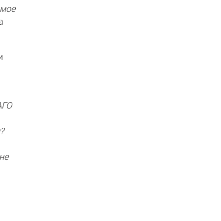
амое
а
и
АГО
?
не