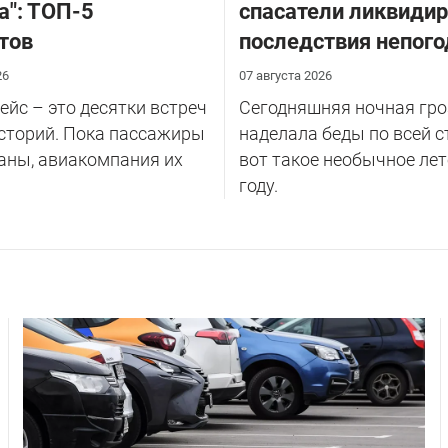
а": ТОП-5
спасатели ликвиди
тов
последствия непог
26
07 августа 2026
йс – это десятки встреч
Сегодняшняя ночная гро
сторий. Пока пассажиры
наделала беды по всей с
аны, авиакомпания их
вот такое необычное лет
году.