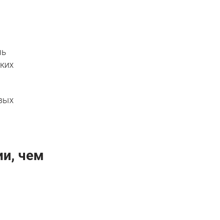
чь
ских
овых
и, чем