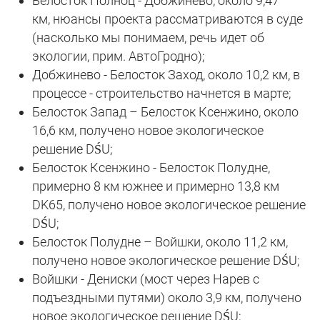
Белосток Полноц - Добжинево, около 9,47
км, нюансы проекта рассматриваются в суде
(насколько мы понимаем, речь идет об
экологии, прим. АвтоГродно);
Добжинево - Белосток Заход, около 10,2 км, в
процессе - строительство начнется в марте;
Белосток Запад – Белосток Ксенжино, около
16,6 км, получено новое экологическое
решение DŚU;
Белосток Ксенжино - Белосток Полудне,
примерно 8 км южнее и примерно 13,8 км
DK65, получено новое экологическое решение
DŚU;
Белосток Полудне – Войшки, около 11,2 км,
получено новое экологическое решение DŚU;
Войшки - Дениски (мост через Нарев с
подъездными путями) около 3,9 км, получено
новое экологическое решение DŚU;