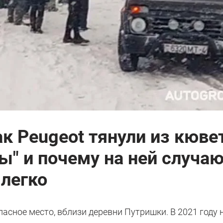
ак Peugeot тянули из кюве
ры" и почему на ней случа
 легко
опасное место, вблизи деревни Путришки. В 2021 году 