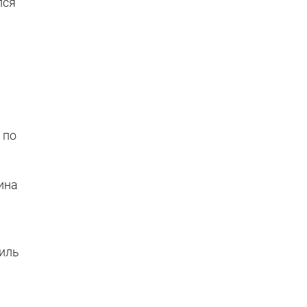
лся
 по
ина
биль