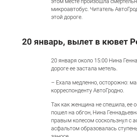
этом месте произошла смертельна
микроавтобус. Читатель АвтоГро
этой дороге.
20 январь, вылет в кювет P
20 января около 15:00 Нина Генн
дороге ее застала метель.
– Ехала медленно, осторожно: ма
корреспонденту АвтоГродно.
Так как женщина не спешила, ее 
пошел на обгон, Нина Геннадьев
правым колесом соскользнул с а
асфальтом образовалась ступень
заносе.