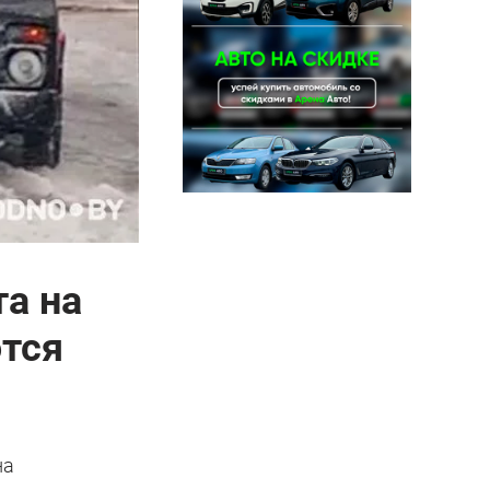
та на
ются
на