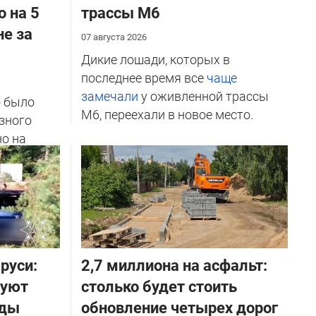
о на 5
трассы М6
не за
07 августа 2026
Дикие лошади, которых в
последнее время все
чаще
замечали
у оживленной трассы
о было
М6, переехали в новое место.
зного
но на
ичников
руси:
2,7 миллиона на асфальт:
руют
столько будет стоить
оды
обновление четырех дорог