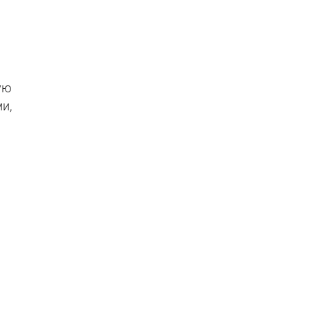
ую
и,