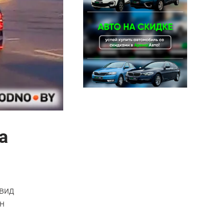
а
 вид
н