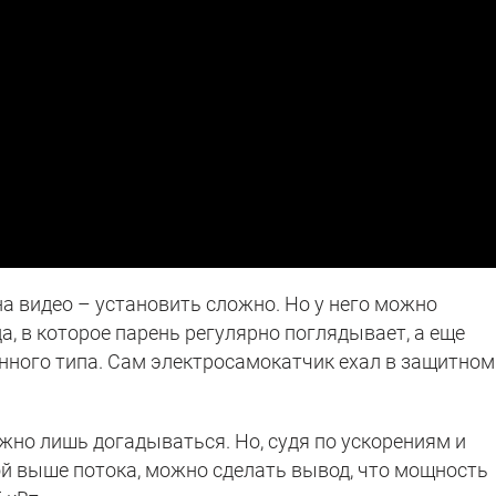
а видео – установить сложно. Но у него можно
а, в которое парень регулярно поглядывает, а еще
ного типа. Сам электросамокатчик ехал в защитном
но лишь догадываться. Но, судя по ускорениям и
ой выше потока, можно сделать вывод, что мощность