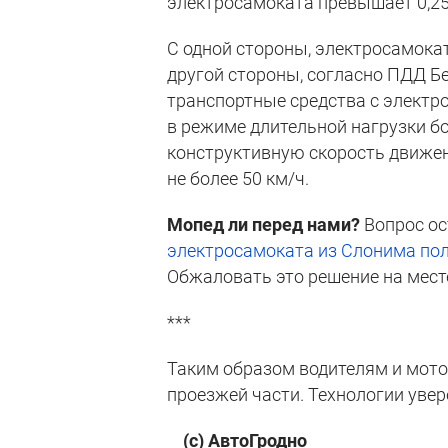
электросамоката превышает 0,25
С одной стороны, электросамокат
другой стороны, согласно ПДД Б
транспортные средства с элект
в режиме длительной нагрузки бо
конструктивную скорость движен
не более 50 км/ч.
Мопед ли перед нами?
Вопрос ос
электросамоката из Слонима пол
Обжаловать это решение на месте 
***
Таким образом водителям и мот
проезжей части. Технологии увер
(с) АвтоГродно