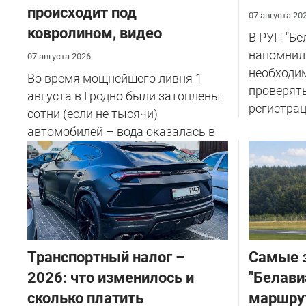
происходит под
07 августа 20
ковролином, видео
В РУП "Б
напомнил
07 августа 2026
необходи
Во время мощнейшего ливня 1
проверят
августа в Гродно были затоплены
регистрац
сотни (если не тысячи)
автомобилей – вода оказалась в
салоне...
Транспортный налог –
Самые 
2026: что изменилось и
"Белави
сколько платить
маршру