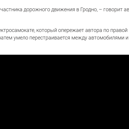
участника дорожного движения в Гродно, – говорит а
ектросамокате, который опережает автора по правой
а затем умело перестраивается между автомобилями и