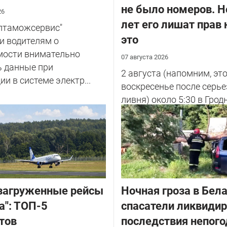
не было номеров. Н
26
лет его лишат прав 
елтаможсервис"
это
и водителям о
мости внимательно
07 августа 2026
ь данные при
2 августа (напомним, эт
ии в системе электр...
воскресенье после серье
ливня) около 5:30 в Грод
улице Советских Погран
у...
загруженные рейсы
Ночная гроза в Бела
а": ТОП-5
спасатели ликвиди
тов
последствия непог